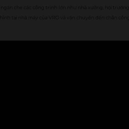
o ngăn che các công trình lớn như nhà xưởng, hội trườn
ỉnh tại nhà máy của VRO và vận chuyển đến chân công 