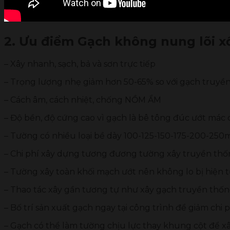
2. Ưu điểm Gạch không nung lõi 
– Xây nhanh, sạch, bả và sơn trực tiếp
– Trọng lượng nhẹ giảm hơn 50-65% so với gạch truyề
– Cách âm, cách nhiệt, chống NỒM ẨM
– Độ bền, độ cứng cao vì gạch là bê tông đúc ướt mác 
– Tường có nhiều loại bề dày 100-125-150-175-200-250
– Chi phí xây dựng tương đương tường xây truyền thốn
– Tường xây toàn khối mạch ướt nên không lo bị hiện 
– Thao tác xây gần tương tự như xây gạch truyền thố
– Bố trí sản xuất gạch ngay tại công trình để giảm ch
– Gạch có thể làm tường chịu lực thay khung cột để xâ