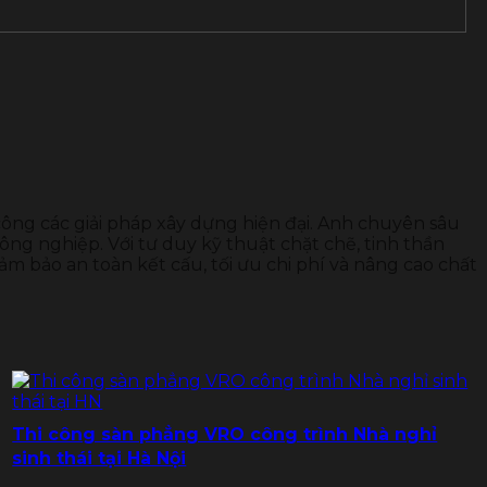
 công các giải pháp xây dựng hiện đại. Anh chuyên sâu
ông nghiệp. Với tư duy kỹ thuật chặt chẽ, tinh thần
ảm bảo an toàn kết cấu, tối ưu chi phí và nâng cao chất
Thi công sàn phẳng VRO công trình Nhà nghỉ
sinh thái tại Hà Nội