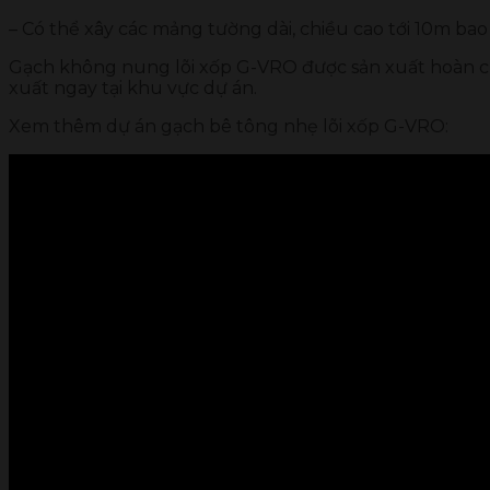
– Có thể xây các mảng tường dài, chiều cao tới 10m ba
Gạch không nung lõi xốp G-VRO được sản xuất hoàn ch
xuất ngay tại khu vực dự án.
Xem thêm dự án gạch bê tông nhẹ lõi xốp G-VRO: