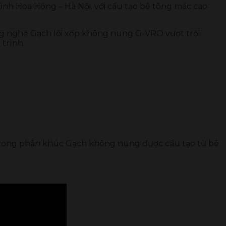
ình Hoa Hồng – Hà Nội. với cấu tạo bê tông mác cao
ng nghệ Gạch lõi xốp không nung G-VRO vượt trội
 trình.
 trong phân khúc Gạch không nung được cấu tạo từ bê