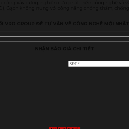
; thi công xây dựng; nghiên cứu phát triển công nghệ và 
O), Gạch không nung với công năng chống thấm, chống n
VỚI VRO GROUP ĐỂ TƯ VẤN VỀ CÔNG NGHỆ MỚI NHẤT 
NHẬN BÁO GIÁ CHI TIẾT