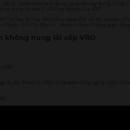
hẹ. Công nghệ được ứng dụng tại dự án xây dựng Công tr
ông nung lõi xốp G-VRO tại Hà Nội của VRO.
, VRO tự hào sở hữu tấm bằng sáng chế và độc quyền cô
m chi phí cho chủ đầu tư, mà còn tối ưu không gian công
ch không nung lõi xốp VRO
 G-VRO
 lõi xốp Smart G-VRO là đại diện công nghệ vượt trội