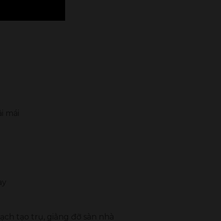
i mái
ay
ạch tạo trụ, giằng đỡ sàn nhà