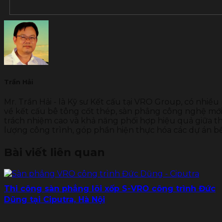
Trần Hải
Mr. Trần Hải - là Kỹ sư Kết cấu tại VRO Group, có nhiều
về kết cấu bê tông cốt thép, sàn phẳng công nghệ mới 
trách nhiệm cao và khả năng phối hợp hiệu quả giữa thi
lượng công trình, góp phần hiện thực hóa các dự án b
Bài viết liên quan
Thi công sàn phẳng lõi xốp S-VRO công trình Đức
Dũng tại Ciputra, Hà Nội