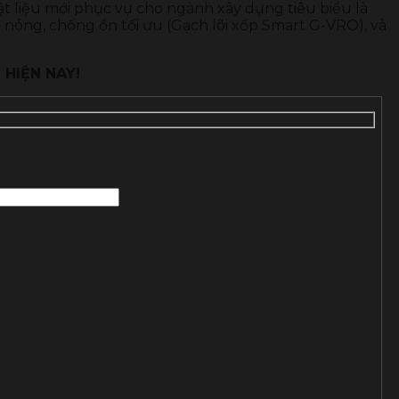
vật liệu mới phục vụ cho ngành xây dựng tiêu biểu là
óng, chống ồn tối ưu (Gạch lõi xốp Smart G-VRO), và
HIỆN NAY!