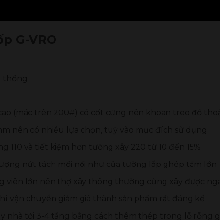
xốp G-VRO
n thống
cao (mác trên 200#) có cốt cứng nên khoan treo đồ thoả
mm nên có nhiều lựa chọn, tuỳ vào mục đích sử dụng
g 110 và tiết kiệm hơn tường xây 220 từ 10 đến 15%
tượng nứt tách mối nối như của tường lắp ghép tấm lớn
ng viên lớn nên thợ xây thông thường cũng xây được ng
i phí vận chuyển giảm giá thành sản phẩm rất đáng kể
y nhà tới 3-4 tầng bằng cách thêm thép trong lỗ rỗng g