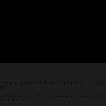
ng từ ngày 16/11/2005 bởi đội ngũ Tiến sỹ, Thạc sỹ, Kỹ 
rình.
triển, với hàng nghìn dự án, công trình đã triển khai t
công nghệ.