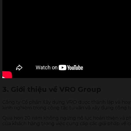
3. Giới thiệu về VRO Group
Công ty Cổ phần Xây dựng VRO được thành lập và hoạt độ
kinh nghiệm trong công tác tư vấn và xây dựng công t
Qua hơn 20 năm không ngừng nỗ lực hoàn thiện và phát 
của khách hàng trong việc cung cấp các giải pháp về 