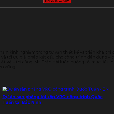
 năm kinh nghiệm trong tư vấn thiết kế và triển khai thi
và tối ưu giải pháp kết cấu cho công trình dân dụng – c
ết kế – thi công, Mr. Trần Hải luôn hướng tới mục tiêu đ
ền vững.
Dự án sàn phẳng lõi xốp VRO công trình Quốc
Tuấn tại Bắc Ninh