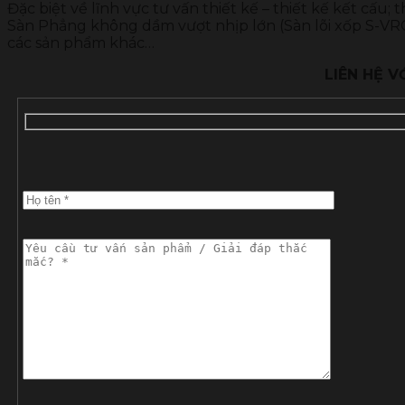
Đặc biệt về lĩnh vực tư vấn thiết kế – thiết kế kết cấu
Sàn Phẳng không dầm vượt nhịp lớn (Sàn lõi xốp S-VR
các sản phẩm khác…
LIÊN HỆ 