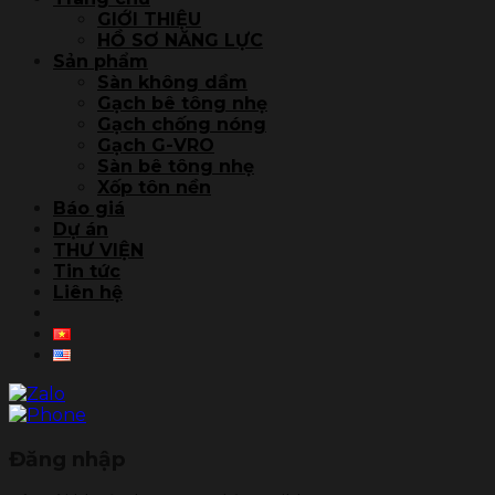
GIỚI THIỆU
HỒ SƠ NĂNG LỰC
Sản phẩm
Sàn không dầm
Gạch bê tông nhẹ
Gạch chống nóng
Gạch G-VRO
Sàn bê tông nhẹ
Xốp tôn nền
Báo giá
Dự án
THƯ VIỆN
Tin tức
Liên hệ
Đăng nhập