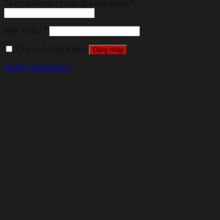
Tên tài khoản hoặc địa chỉ email
*
Mật khẩu
*
Ghi nhớ mật khẩu
Đăng nhập
Quên mật khẩu?