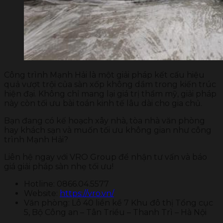
Công trình Mạnh Hải là một giải pháp kết cấu hiệu
quả vượt trội của sàn xốp không dầm trong kiến trúc
hiện đại. Không chỉ mang lại giá trị thẩm mỹ, giải pháp
này còn tối ưu bài toán kinh tế lâu dài cho gia chủ.
Bạn đang có kế hoạch xây nhà, tòa nhà văn phòng
hay khách sạn và muốn tối ưu không gian như công
trình Mạnh Hải?
Liên hệ ngay với VRO Group để nhận tư vấn và báo
giá giải pháp sàn nhẹ tối ưu!
Hotline: 0866.04.5577
Website:
https://vro.vn/
Văn phòng: Lô 40 liền kề 7 Khu đô thị Tổng cục
5, Bộ Công an – Tân Triều – Thanh Trì – Hà Nội