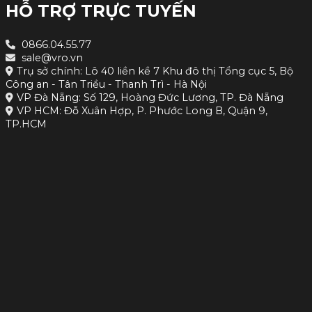
HỖ TRỢ TRỰC TUYẾN
0866.04.55.77
sale@vro.vn
Trụ sở chính: Lô 40 liền kề 7 Khu đô thị Tổng cục 5, Bộ
Công an - Tân Triều - Thanh Trì - Hà Nội
VP Đà Nẵng: Số 129, Hoàng Đức Lương, TP. Đà Nẵng
VP HCM: Đỗ Xuân Hợp, P. Phước Long B, Quận 9,
TP.HCM