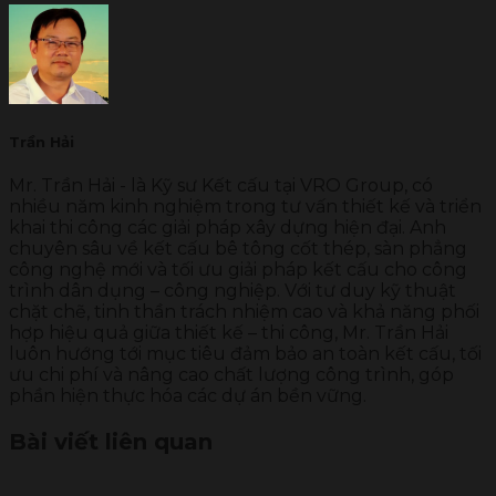
Trần Hải
Mr. Trần Hải - là Kỹ sư Kết cấu tại VRO Group, có
nhiều năm kinh nghiệm trong tư vấn thiết kế và triển
khai thi công các giải pháp xây dựng hiện đại. Anh
chuyên sâu về kết cấu bê tông cốt thép, sàn phẳng
công nghệ mới và tối ưu giải pháp kết cấu cho công
trình dân dụng – công nghiệp. Với tư duy kỹ thuật
chặt chẽ, tinh thần trách nhiệm cao và khả năng phối
hợp hiệu quả giữa thiết kế – thi công, Mr. Trần Hải
luôn hướng tới mục tiêu đảm bảo an toàn kết cấu, tối
ưu chi phí và nâng cao chất lượng công trình, góp
phần hiện thực hóa các dự án bền vững.
Bài viết liên quan