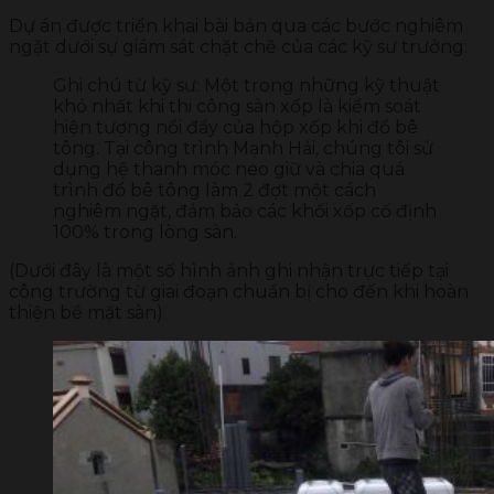
Dự án được triển khai bài bản qua các bước nghiêm
ngặt dưới sự giám sát chặt chẽ của các kỹ sư trưởng:
Ghi chú từ kỹ sư: Một trong những kỹ thuật
khó nhất khi thi công sàn xốp là kiểm soát
hiện tượng nổi đẩy của hộp xốp khi đổ bê
tông. Tại công trình Mạnh Hải, chúng tôi sử
dụng hệ thanh móc neo giữ và chia quá
trình đổ bê tông làm 2 đợt một cách
nghiêm ngặt, đảm bảo các khối xốp cố định
100% trong lòng sàn.
(Dưới đây là một số hình ảnh ghi nhận trực tiếp tại
công trường từ giai đoạn chuẩn bị cho đến khi hoàn
thiện bề mặt sàn)