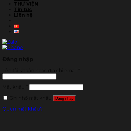
THƯ VIỆN
Tin tức
Liên hệ
Đăng nhập
Tên tài khoản hoặc địa chỉ email
*
Mật khẩu
*
Ghi nhớ mật khẩu
Đăng nhập
Quên mật khẩu?