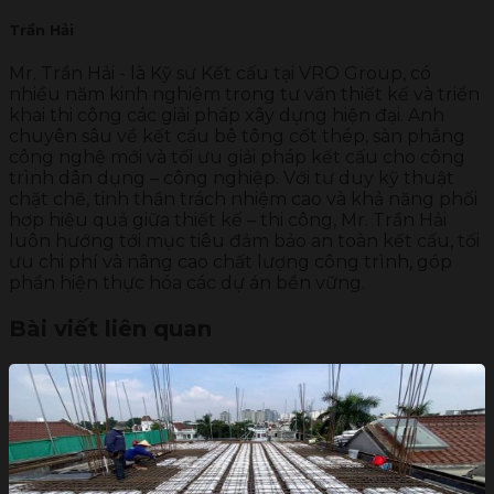
Trần Hải
Mr. Trần Hải - là Kỹ sư Kết cấu tại VRO Group, có
nhiều năm kinh nghiệm trong tư vấn thiết kế và triển
khai thi công các giải pháp xây dựng hiện đại. Anh
chuyên sâu về kết cấu bê tông cốt thép, sàn phẳng
công nghệ mới và tối ưu giải pháp kết cấu cho công
trình dân dụng – công nghiệp. Với tư duy kỹ thuật
chặt chẽ, tinh thần trách nhiệm cao và khả năng phối
hợp hiệu quả giữa thiết kế – thi công, Mr. Trần Hải
luôn hướng tới mục tiêu đảm bảo an toàn kết cấu, tối
ưu chi phí và nâng cao chất lượng công trình, góp
phần hiện thực hóa các dự án bền vững.
Bài viết liên quan