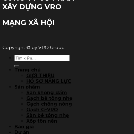
XÂY DỰNG VRO
MẠNG XÃ HỘI
Copyright © by VRO Group.
Tìm
kiếm:
Trang chủ
GIỚI THIỆU
HỒ SƠ NĂNG LỰC
Sản phẩm
Sàn không dầm
Gạch bê tông nhẹ
Gạch chống nóng
Gạch G-VRO
Sàn bê tông nhẹ
Xốp tôn nền
Báo giá
Dự án