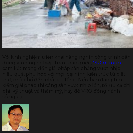
Với kinh nghiệm triển khai hàng nghìn công trình dân
dụng và công nghiệp trên toàn quốc,
VRO Group
cam kết mang đến giải pháp sàn phẳng vượt nhịp
hiệu quả, phù hợp với mọi loại hình kiến trúc từ biệt
thự, nhà phố đến nhà cao tầng. Nếu bạn đang tìm
kiếm giải pháp thi công sàn vượt nhịp lớn, tối ưu cả chi
phí, kỹ thuật và thẩm mỹ, hãy để VRO đồng hành
cùng bạn.