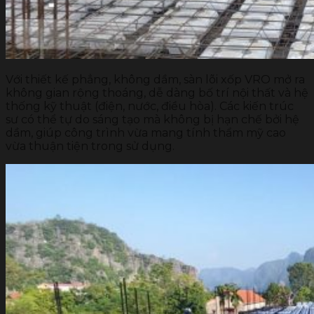
Với thiết kế phẳng, không dầm, sàn lõi xốp VRO mở ra
không gian rộng thoáng, dễ dàng bố trí nội thất và hệ
thống kỹ thuật (điện, nước, điều hòa). Các kiến trúc
sư có thể tự do sáng tạo mà không bị hạn chế bởi hệ
dầm, giúp công trình vừa mang tính thẩm mỹ cao
vừa thuận tiện trong sử dụng.