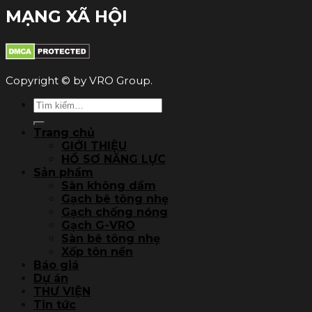
MẠNG XÃ HỘI
Copyright © by VRO Group.
Tìm
kiếm:
Trang chủ
GIỚI THIỆU
HỒ SƠ NĂNG LỰC
Sản phẩm
Sàn không dầm
Gạch bê tông nhẹ
Gạch chống nóng
Gạch G-VRO
Sàn bê tông nhẹ
Xốp tôn nền
Báo giá
Dự án
THƯ VIỆN
Tin tức