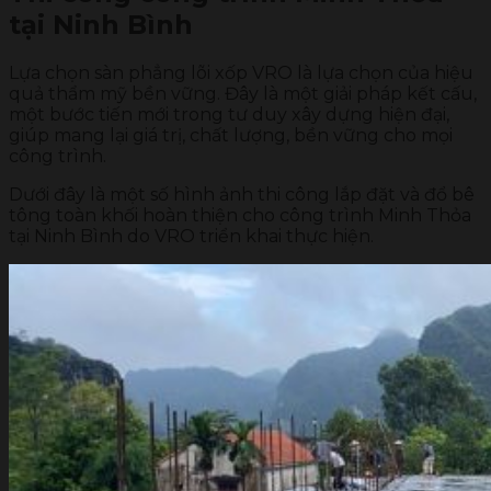
tại Ninh Bình
Lựa chọn sàn phẳng lõi xốp VRO là lựa chọn của hiệu
quả thẩm mỹ bền vững. Đây là một giải pháp kết cấu,
một bước tiến mới trong tư duy xây dựng hiện đại,
giúp mang lại giá trị, chất lượng, bền vững cho mọi
công trình.
Dưới đây là một số hình ảnh thi công lắp đặt và đổ bê
tông toàn khối hoàn thiện cho công trình Minh Thỏa
tại Ninh Bình do VRO triển khai thực hiện.