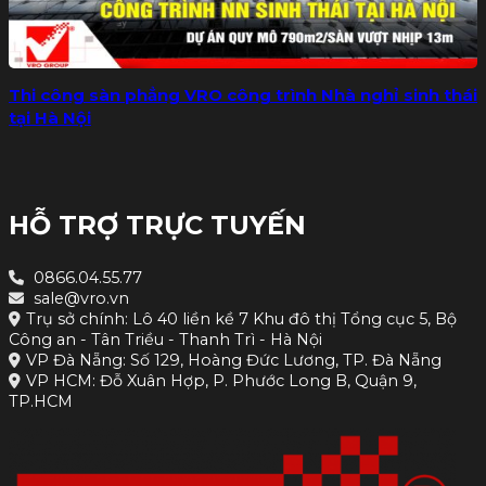
Thi công sàn phẳng VRO công trình Nhà nghỉ sinh thái
tại Hà Nội
HỖ TRỢ TRỰC TUYẾN
0866.04.55.77
sale@vro.vn
Trụ sở chính: Lô 40 liền kề 7 Khu đô thị Tổng cục 5, Bộ
Công an - Tân Triều - Thanh Trì - Hà Nội
VP Đà Nẵng: Số 129, Hoàng Đức Lương, TP. Đà Nẵng
VP HCM: Đỗ Xuân Hợp, P. Phước Long B, Quận 9,
TP.HCM