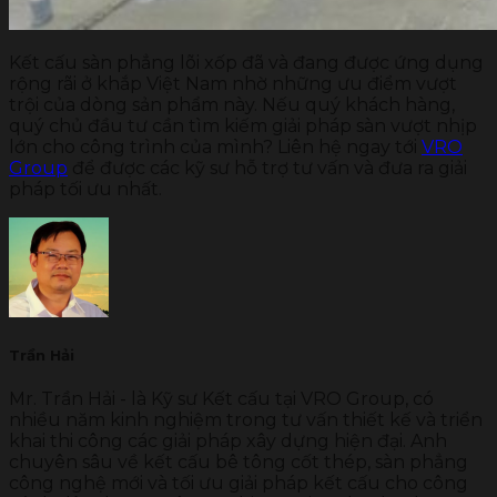
Kết cấu sàn phẳng lõi xốp đã và đang được ứng dụng
rộng rãi ở khắp Việt Nam nhờ những ưu điểm vượt
trội của dòng sản phẩm này. Nếu quý khách hàng,
quý chủ đầu tư cần tìm kiếm giải pháp sàn vượt nhịp
lớn cho công trình của mình? Liên hệ ngay tới
VRO
Group
để được các kỹ sư hỗ trợ tư vấn và đưa ra giải
pháp tối ưu nhất.
Trần Hải
Mr. Trần Hải - là Kỹ sư Kết cấu tại VRO Group, có
nhiều năm kinh nghiệm trong tư vấn thiết kế và triển
khai thi công các giải pháp xây dựng hiện đại. Anh
chuyên sâu về kết cấu bê tông cốt thép, sàn phẳng
công nghệ mới và tối ưu giải pháp kết cấu cho công