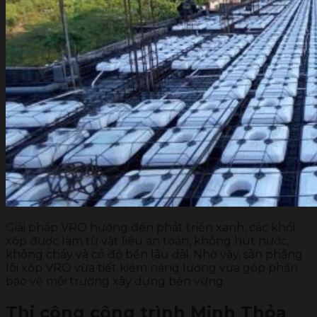
Giải pháp VRO hướng đến phát triển xanh, các khối
xốp được làm từ vật liệu an toàn, không hút nước,
không cháy và có độ bền lâu dài. Nhờ vậy, sàn phẳng
lõi xốp VRO vừa tiết kiệm năng lượng vừa góp phần
bảo vệ môi trường xây dựng bền vững.
Thi công công trình Minh Thỏa