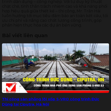
trình dân dụng – công nghiệp. Với tư duy kỹ thuật
chặt chẽ, tinh thần trách nhiệm cao và khả năng phối
hợp hiệu quả giữa thiết kế – thi công, Mr. Trần Hải
luôn hướng tới mục tiêu đảm bảo an toàn kết cấu, tối
ưu chi phí và nâng cao chất lượng công trình, góp
phần hiện thực hóa các dự án bền vững.
Bài viết liên quan
Thi công sàn phẳng lõi xốp S-VRO công trình Đức
Dũng tại Ciputra, Hà Nội