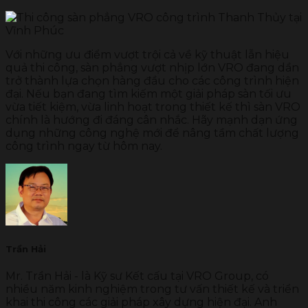
Với những ưu điểm vượt trội cả về kỹ thuật lẫn hiệu
quả thi công, sàn phẳng vượt nhịp lớn VRO đang dần
trở thành lựa chọn hàng đầu cho các công trình hiện
đại. Nếu bạn đang tìm kiếm một giải pháp sàn tối ưu
vừa tiết kiệm, vừa linh hoạt trong thiết kế thì sàn VRO
chính là hướng đi đáng cân nhắc. Hãy mạnh dạn ứng
dụng những công nghệ mới để nâng tầm chất lượng
công trình ngay từ hôm nay.
Trần Hải
Mr. Trần Hải - là Kỹ sư Kết cấu tại VRO Group, có
nhiều năm kinh nghiệm trong tư vấn thiết kế và triển
khai thi công các giải pháp xây dựng hiện đại. Anh