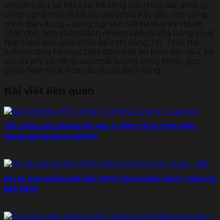
chuyên sâu về kết cấu bê tông cốt thép, sàn phẳng
công nghệ mới và tối ưu giải pháp kết cấu cho công
trình dân dụng – công nghiệp. Với tư duy kỹ thuật
chặt chẽ, tinh thần trách nhiệm cao và khả năng phối
hợp hiệu quả giữa thiết kế – thi công, Mr. Trần Hải
luôn hướng tới mục tiêu đảm bảo an toàn kết cấu, tối
ưu chi phí và nâng cao chất lượng công trình, góp
phần hiện thực hóa các dự án bền vững.
Bài viết liên quan
Thi công sàn phẳng lõi xốp S-VRO công trình Đức
Dũng tại Ciputra, Hà Nội
Dự án sàn phẳng lõi xốp VRO công trình Quốc Tuấn tại
Bắc Ninh