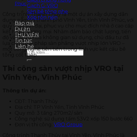
Phúc
Gạch G-VRO
Sàn bê tông nhẹ
Công trình Thanh Thủy là một dự án xây dựng dân
Xốp tôn nền
dụng nằm tại thành phố Vĩnh Yên, tỉnh Vĩnh Phúc, với
Báo giá
quy mô hiện đại, phục vụ cho mục đích nhà ở cao cấp
Dự án
kết hợp thương mại. Nhằm đảm bảo chất lượng, tiến
THƯ VIỆN
độ và tối ưu hóa không gian sử dụng, chủ đầu tư đã
Tin tức
lựa chọn giải pháp sàn phẳng vượt nhịp lớn VRO –
Liên hệ
một công nghệ tiên tiến trong lĩnh vực kết cấu bê
Tìm
tông cốt thép.
kiếm:
Thi công sàn vượt nhịp VRO tại
Vĩnh Yên, Vĩnh Phúc
Thông tin dự án:
CĐT: Thanh Thủy
Địa chỉ: TP Vĩnh Yển, Tỉnh Vĩnh Phúc
Quy mô: 3 tầng 270m2/ sàn
Công nghệ: sử dụng tấm S3V2 xốp 150 bước 660
Đơn vị thi công:
VRO Group
Công trình Thanh Thủy tại Vĩnh Yên, Vĩnh Phúc là