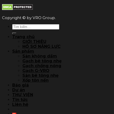
Copyright © by VRO Group.
Tìm
kiếm:
Trang chủ
GIỚI THIỆU
HỒ SƠ NĂNG LỰC
Sản phẩm
Sàn không dầm
Gạch bê tông nhẹ
Gạch chống nóng
Gạch G-VRO
Sàn bê tông nhẹ
Xốp tôn nền
Báo giá
Dự án
THƯ VIỆN
Tin tức
Liên hệ