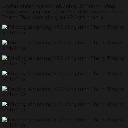
Update thêm một số hình ảnh quá trình thi công
hoàn thiện hạng mục sàn không dầm cho công trình
Thanh Thủy được các kỹ sư VRO ghi nhận lại.