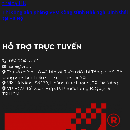
Thi công sàn phẳng VRO công trình Nhà nghỉ sinh thái
tại Hà Nội
HỖ TRỢ TRỰC TUYẾN
0866.04.55.77
sale@vro.vn
Trụ sở chính: Lô 40 liền kề 7 Khu đô thị Tổng cục 5, Bộ
Công an - Tân Triều - Thanh Trì - Hà Nội
VP Đà Nẵng: Số 129, Hoàng Đức Lương, TP. Đà Nẵng
VP HCM: Đỗ Xuân Hợp, P. Phước Long B, Quận 9,
TP.HCM