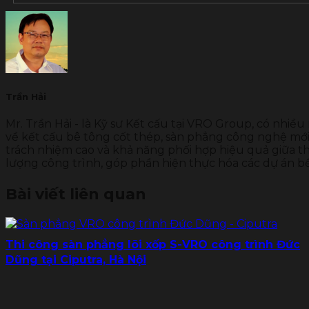
Trần Hải
Mr. Trần Hải - là Kỹ sư Kết cấu tại VRO Group, có nhiều
về kết cấu bê tông cốt thép, sàn phẳng công nghệ mới 
trách nhiệm cao và khả năng phối hợp hiệu quả giữa thi
lượng công trình, góp phần hiện thực hóa các dự án b
Bài viết liên quan
Thi công sàn phẳng lõi xốp S-VRO công trình Đức
Dũng tại Ciputra, Hà Nội