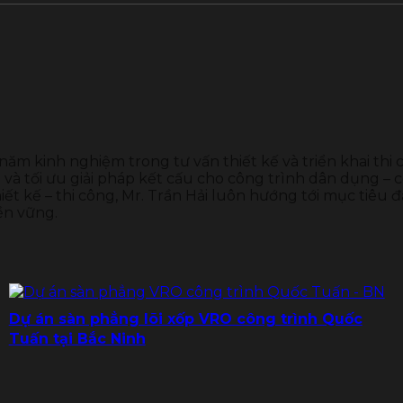
 năm kinh nghiệm trong tư vấn thiết kế và triển khai thi
và tối ưu giải pháp kết cấu cho công trình dân dụng – c
ết kế – thi công, Mr. Trần Hải luôn hướng tới mục tiêu đ
ền vững.
Dự án sàn phẳng lõi xốp VRO công trình Quốc
Tuấn tại Bắc Ninh