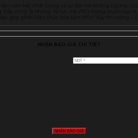
 hiện cam kết chất lượng và sự đổi mới không ngừng củ
ờng. Đây cũng là những nỗ lực mà VRO mong muốn tạo r
iệp, góp phần hiện thực hóa tầm nhìn “Xây tin tưởng – 
NHẬN BÁO GIÁ CHI TIẾT