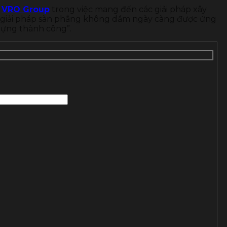
a
VRO Group
trong việc mang đến các giải pháp xây
a giải pháp sàn phẳng không dầm ngày càng được ứng
Dựng thành công”.