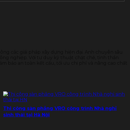
 công các giải pháp xây dựng hiện đại. Anh chuyên sâu
ông nghiệp. Với tư duy kỹ thuật chặt chẽ, tinh thần
ảm bảo an toàn kết cấu, tối ưu chi phí và nâng cao chất
Thi công sàn phẳng VRO công trình Nhà nghỉ
sinh thái tại Hà Nội