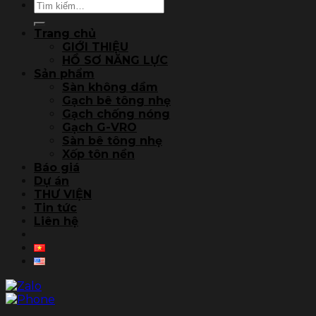
Tìm
kiếm:
Trang chủ
GIỚI THIỆU
HỒ SƠ NĂNG LỰC
Sản phẩm
Sàn không dầm
Gạch bê tông nhẹ
Gạch chống nóng
Gạch G-VRO
Sàn bê tông nhẹ
Xốp tôn nền
Báo giá
Dự án
THƯ VIỆN
Tin tức
Liên hệ