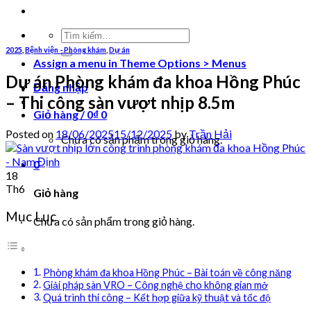
Tìm
kiếm:
2025
,
Bệnh viện - Phòng khám
,
Dự án
Assign a menu in Theme Options > Menus
Dự án Phòng khám đa khoa Hồng Phúc
Đăng nhập
– Thi công sàn vượt nhịp 8.5m
Giỏ hàng /
0
₫
0
Posted on
18/06/2025
15/12/2025
by
Trần Hải
Chưa có sản phẩm trong giỏ hàng.
0
18
Th6
Giỏ hàng
Mục Lục
Chưa có sản phẩm trong giỏ hàng.
Phòng khám đa khoa Hồng Phúc – Bài toán về công năng
Giải pháp sàn VRO – Công nghệ cho không gian mở
Quá trình thi công – Kết hợp giữa kỹ thuật và tốc độ