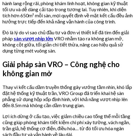
hành lang rộng rãi, phòng khám linh hoạt, không gian kỹ thuật
tối ưu và dễ dàng cải tạo trong tương lai. Tuy nhiên, khi diện
tích hơn 650m² mỗi sàn, mọi quyết định về mặt kết cấu đều ảnh
hưởng trực tiếp đến khả năng vận hành của công trình.
Đó là lý do vì sao chủ đầu tư và đơn vị thiết kế đã tìm đến giải
pháp
sàn vượt nhịp lớn
VRO nhằm tạo ra không gian mở,
không cột giữa, tối giản chi tiết thừa, nâng cao hiệu quả sử
dụng từng mét vuông sàn.
Giải pháp sàn VRO – Công nghệ cho
không gian mở
Thay vì kết cấu dầm truyền thống gây vướng tầm nhìn, khó lắp
đặt hệ thống kỹ thuật trần, VRO Group đã triển khai hệ sàn
phẳng sử dụng hộp xốp định hình, với khả năng vượt nhịp lên
đến 8.5m mà không cần dầm trung gian.
Lợi ích dừng ở cấu tạo, việc giảm chiều cao tổng thể mỗi tầng
cũng giúp phòng khám tiết kiệm chi phí xây tường, vách ngăn,
trần giả, hệ thống cơ điện, điều hòa… từ đó tối ưu hóa ngân
sách đầu tư và vận hành về lâu dài.