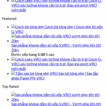
Gạch G-
VRO xây tường không cần tô trát, Báo giá gạch VRO
mới nhất
Featured
Gạch bê tông nhẹ | Gạch nhẹ lõi xốp
G-VRO
Sàn phẳng không dầm lõi xốp S.VRO - Vượt nhịp lớn tới
20m
Được xếp hạng
5.00
5 sao
Gạch G-
VRO xây tường không cần tô trát, Báo giá gạch VRO
mới nhất
Sàn bê tông nhẹ | Sàn lắp
ghép Panel PN-VRO
Top Rated
Sàn phẳng không dầm lõi xốp S.VRO - Vượt nhịp lớn tới