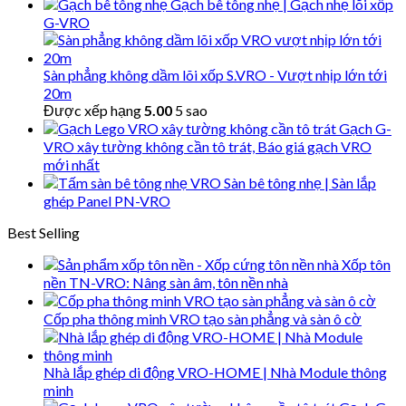
Gạch bê tông nhẹ | Gạch nhẹ lõi xốp
G-VRO
Sàn phẳng không dầm lõi xốp S.VRO - Vượt nhịp lớn tới
20m
Được xếp hạng
5.00
5 sao
Gạch G-
VRO xây tường không cần tô trát, Báo giá gạch VRO
mới nhất
Sàn bê tông nhẹ | Sàn lắp
ghép Panel PN-VRO
Best Selling
Xốp tôn
nền TN-VRO: Nâng sàn âm, tôn nền nhà
Cốp pha thông minh VRO tạo sàn phẳng và sàn ô cờ
Nhà lắp ghép di động VRO-HOME | Nhà Module thông
minh