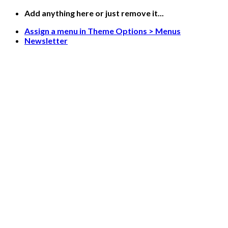
Skip
Add anything here or just remove it...
to
Assign a menu in Theme Options > Menus
content
Newsletter