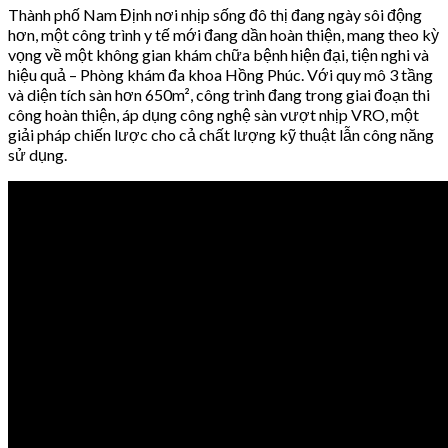
Thành phố Nam Định nơi nhịp sống đô thị đang ngày sôi động
hơn, một công trình y tế mới đang dần hoàn thiện, mang theo kỳ
vọng về một không gian khám chữa bệnh hiện đại, tiện nghi và
hiệu quả – Phòng khám đa khoa Hồng Phúc. Với quy mô 3 tầng
và diện tích sàn hơn 650m², công trình đang trong giai đoạn thi
công hoàn thiện, áp dụng công nghệ sàn vượt nhịp VRO, một
giải pháp chiến lược cho cả chất lượng kỹ thuật lẫn công năng
sử dụng.