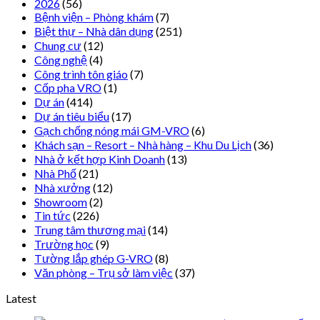
2026
(56)
Bệnh viện – Phòng khám
(7)
Biệt thự – Nhà dân dụng
(251)
Chung cư
(12)
Công nghệ
(4)
Công trình tôn giáo
(7)
Cốp pha VRO
(1)
Dự án
(414)
Dự án tiêu biểu
(17)
Gạch chống nóng mái GM-VRO
(6)
Khách sạn – Resort – Nhà hàng – Khu Du Lịch
(36)
Nhà ở kết hợp Kinh Doanh
(13)
Nhà Phố
(21)
Nhà xưởng
(12)
Showroom
(2)
Tin tức
(226)
Trung tâm thương mại
(14)
Trường học
(9)
Tường lắp ghép G-VRO
(8)
Văn phòng – Trụ sở làm việc
(37)
Latest