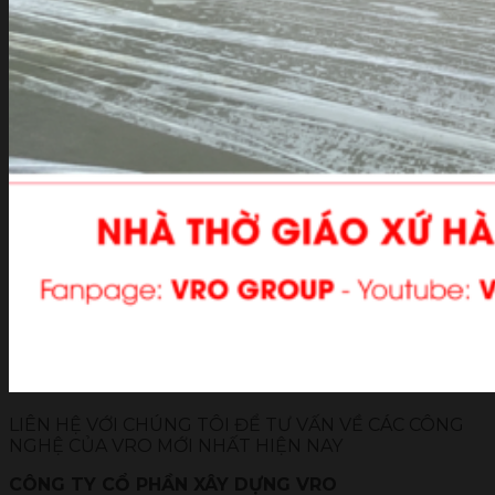
LIÊN HỆ VỚI CHÚNG TÔI ĐỂ TƯ VẤN VỀ CÁC CÔNG
NGHỆ CỦA VRO MỚI NHẤT HIỆN NAY
CÔNG TY CỔ PHẦN XÂY DỰNG VRO