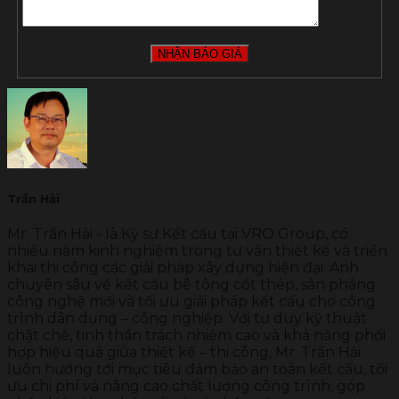
Trần Hải
Mr. Trần Hải - là Kỹ sư Kết cấu tại VRO Group, có
nhiều năm kinh nghiệm trong tư vấn thiết kế và triển
khai thi công các giải pháp xây dựng hiện đại. Anh
chuyên sâu về kết cấu bê tông cốt thép, sàn phẳng
công nghệ mới và tối ưu giải pháp kết cấu cho công
trình dân dụng – công nghiệp. Với tư duy kỹ thuật
chặt chẽ, tinh thần trách nhiệm cao và khả năng phối
hợp hiệu quả giữa thiết kế – thi công, Mr. Trần Hải
luôn hướng tới mục tiêu đảm bảo an toàn kết cấu, tối
ưu chi phí và nâng cao chất lượng công trình, góp