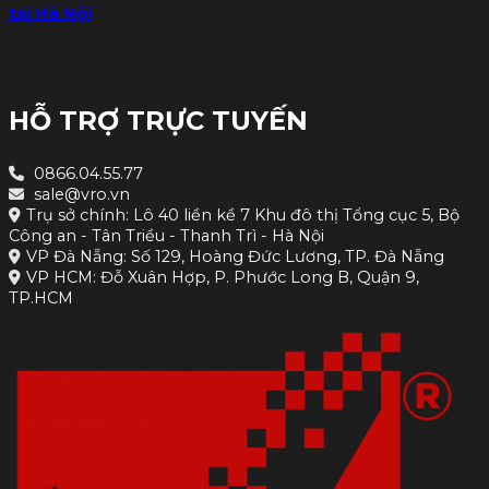
tại Hà Nội
HỖ TRỢ TRỰC TUYẾN
0866.04.55.77
sale@vro.vn
Trụ sở chính: Lô 40 liền kề 7 Khu đô thị Tổng cục 5, Bộ
Công an - Tân Triều - Thanh Trì - Hà Nội
VP Đà Nẵng: Số 129, Hoàng Đức Lương, TP. Đà Nẵng
VP HCM: Đỗ Xuân Hợp, P. Phước Long B, Quận 9,
TP.HCM