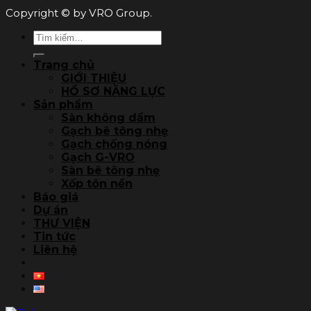
Copyright © by VRO Group.
Tìm
kiếm:
Trang chủ
GIỚI THIỆU
HỒ SƠ NĂNG LỰC
Sản phẩm
Sàn không dầm
Gạch bê tông nhẹ
Gạch chống nóng
Gạch G-VRO
Sàn bê tông nhẹ
Xốp tôn nền
Báo giá
Dự án
THƯ VIỆN
Tin tức
Liên hệ