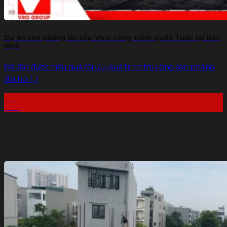
Dự án sàn phẳng lõi xốp VRO công trình Quốc Tuấn tại Bắc
Ninh
Để đạt được hiệu quả tối ưu, quá trình thi công sàn phẳng
đòi hỏi [...]
20
Th7