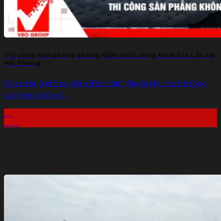
Thi công sàn phẳng không dầm VRO công trình Gia Lộc tại
Hải Phòng
Sàn phẳng không dầm (Flat Slab) đây là kết cấu bê tông
cốt thép không [...]
17
Th6