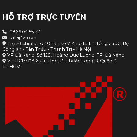
HỖ TRỢ TRỰC TUYẾN
0866.04.55.77
sale@vro.vn
Trụ sở chính: Lô 40 liền kề 7 Khu đô thị Tổng cục 5, Bộ
Công an - Tân Triều - Thanh Trì - Hà Nội
VP Đà Nẵng: Số 129, Hoàng Đức Lương, TP. Đà Nẵng
VP HCM: Đỗ Xuân Hợp, P. Phước Long B, Quận 9,
TP.HCM