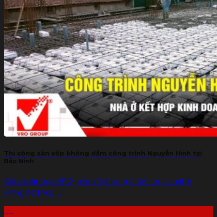
Thi công sàn xốp không dầm công trình Nguyễn Hinh tại
Bắc Ninh
Đối với sàn xốp VRO, phần “bê tông thừa” thực chất là
lượng bê tông [...]
06