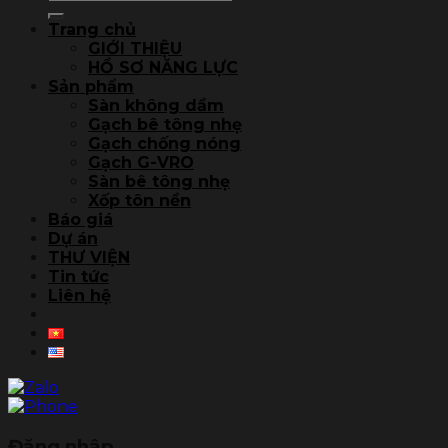
kiếm:
Trang chủ
GIỚI THIỆU
HỒ SƠ NĂNG LỰC
Sản phẩm
Sàn không dầm
Gạch bê tông nhẹ
Gạch chống nóng
Gạch G-VRO
Sàn bê tông nhẹ
Xốp tôn nền
Báo giá
Dự án
THƯ VIỆN
Tin tức
Liên hệ
Đăng nhập