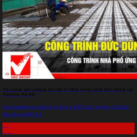
Gạch G-VRO
Sàn bê tông nhẹ
Xốp tôn nền
Báo giá
Dự án
THƯ VIỆN
Tin tức
Liên hệ
Tìm
kiếm:
Thi công sàn phẳng lõi xốp S-VRO công trình Đức Dũng tại
Ciputra, Hà Nội
Công nghệ sàn phẳng lõi xốp S-VRO (do Công ty Cổ phần
Xây dựng VRO [...]
03
Th8