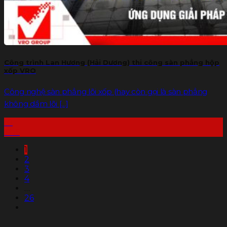
Công trình Lan Hương (Hải Dương) thi công sàn phẳng hộp
xốp VRO
Công nghệ sàn phẳng lõi xốp (hay còn gọi là sàn phẳng
không dầm lõi [...]
10
Th6
1
2
3
4
…
26