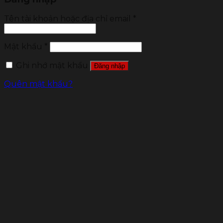
Tên tài khoản hoặc địa chỉ email
*
Mật khẩu
*
Ghi nhớ mật khẩu
Đăng nhập
Quên mật khẩu?