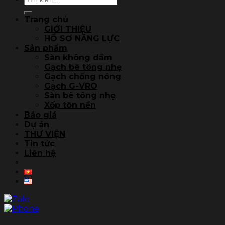
kiếm:
Trang chủ
GIỚI THIỆU
HỒ SƠ NĂNG LỰC
Sản phẩm
Sàn không dầm
Gạch bê tông nhẹ
Gạch chống nóng
Gạch G-VRO
Sàn bê tông nhẹ
Xốp tôn nền
Báo giá
Dự án
THƯ VIỆN
Tin tức
Liên hệ