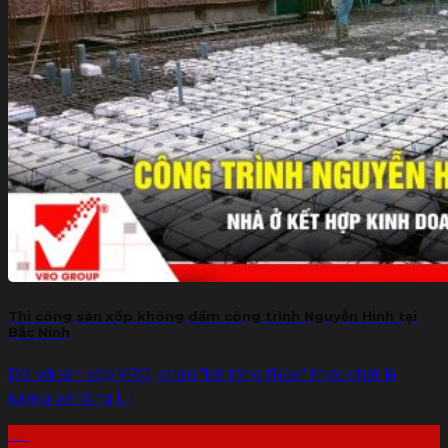
Thi công sàn xốp không dầm công trình Nguyễn Hinh tại
Bắc Ninh
Đối với sàn xốp VRO, phần “bê tông thừa” thực chất là
lượng bê tông [...]
06