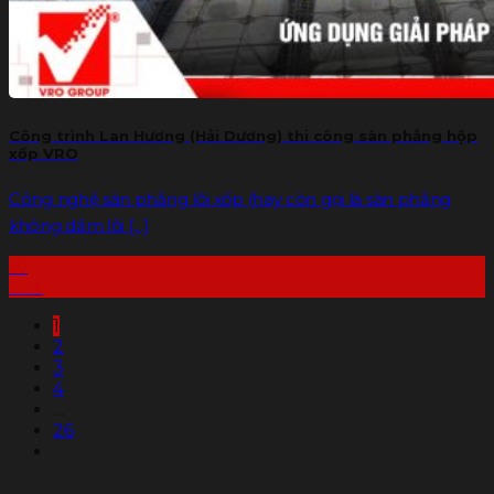
Công trình Lan Hương (Hải Dương) thi công sàn phẳng hộp
xốp VRO
Công nghệ sàn phẳng lõi xốp (hay còn gọi là sàn phẳng
không dầm lõi [...]
10
Th6
1
2
3
4
…
26