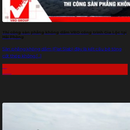
Thi công sàn phẳng không dầm VRO công trình Gia Lộc tại
Hải Phòng
Sàn phẳng không dầm (Flat Slab) đây là kết cấu bê tông
cốt thép không [...]
17
Th6