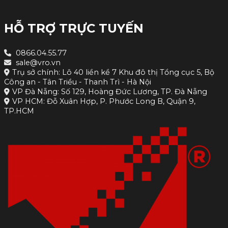
HỖ TRỢ TRỰC TUYẾN
0866.04.55.77
sale@vro.vn
Trụ sở chính: Lô 40 liền kề 7 Khu đô thị Tổng cục 5, Bộ
Công an - Tân Triều - Thanh Trì - Hà Nội
VP Đà Nẵng: Số 129, Hoàng Đức Lương, TP. Đà Nẵng
VP HCM: Đỗ Xuân Hợp, P. Phước Long B, Quận 9,
TP.HCM