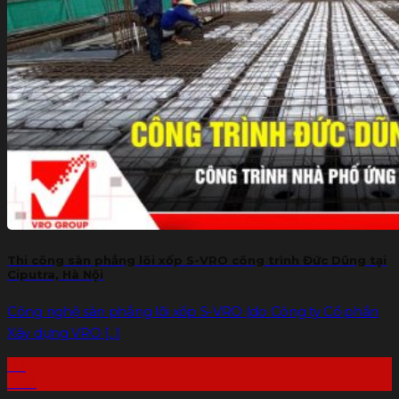
Gạch G-VRO
Sàn bê tông nhẹ
Xốp tôn nền
Báo giá
Dự án
THƯ VIỆN
Tin tức
Liên hệ
Tìm
kiếm:
Thi công sàn phẳng lõi xốp S-VRO công trình Đức Dũng tại
Ciputra, Hà Nội
Công nghệ sàn phẳng lõi xốp S-VRO (do Công ty Cổ phần
Xây dựng VRO [...]
03
Th8