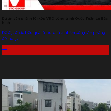
Dự án sàn phẳng lõi xốp VRO công trình Quốc Tuấn tại Bắc
Ninh
Để đạt được hiệu quả tối ưu, quá trình thi công sàn phẳng
đòi hỏi [...]
20
Th7