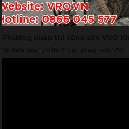
Phương pháp thi công sàn VRO 
Giới thiệu công nghệ thi công sàn phẳng mới tại VRO: