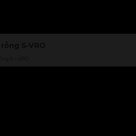
 rỗng S-VRO
rỗng S – VRO