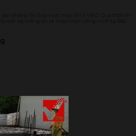
 sàn phẳng lõi rỗng vượt nhịp lớn S-VRO. Qua thời tìm
à một vài thông tin về hoàn thiện công trình tại Bắc
ng