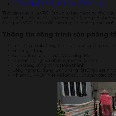
Hướng dẫn thi công Sàn phẳng lõi rỗng S-VRO
Thời gian vừa qua VRO Group tự hào đã được chủ đầu tư
hiểu thì chủ đầu tư rất tin tưởng và hài lòng về phươn
Giang mà VRO Group đã thi công sàn phẳng như sau!
Thông tin công trình sàn phẳng tầ
Tên công trình: Công trình sàn phẳng tầng mái ch
Số tầng: 2 tầng
Sàn vượt nhịp lớn nhất: Vượt nhịp 10m
Diện tích tầng lớn nhất: 85m2/sàn (2 sàn)
Hiện trạng công trình: Hoàn thành
Công nghệ sử dụng: Sàn phẳng lõi rỗng vượt nhị
Nhiệm vụ VRO: Thiết kế kết cấu, Chuyển giao côn