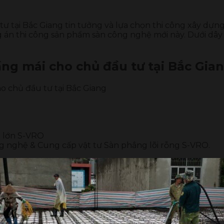
 tại Bắc Giang tin tưởng và lựa chọn thi công xây dựng
g án thi công sản phẩm sàn công nghệ mới này. Dưới dây l
ng mái cho chủ đầu tư tại Bắc Gia
o chủ đầu tư tại Bắc Giang
p lớn S-VRO
g nghệ & Cung cấp vật tư Sàn phẳng lõi rỗng S-VRO.