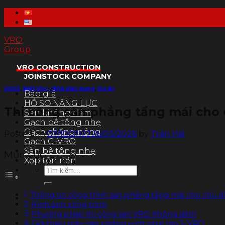
Skip
to
content
VRO
Group
VRO CONSTRUCTION
JOINSTOCK COMPANY
2022
,
Biệt thự - Nhà dân dụng
,
Dự án
Báo giá
HỒ SƠ NĂNG LỰC
Thi công sàn phẳng tầng mái cho 
Sàn không dầm
Gạch bê tông nhẹ
Gạch chống nóng
Posted on
07/10/2022
26/03/2026
by
Trần Hải
Gạch G-VRO
Sàn bê tông nhẹ
Mục Lục
Xốp tôn nền
Tìm
kiếm:
Thông tin công trình sàn phẳng tầng mái cho chủ đầ
Hình ảnh công trình
Phương pháp thi công sàn VRO Không dầm
Giới thiệu mẫu sàn phẳng vượt nhịp lớn S-VRO