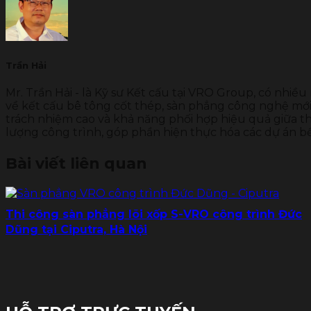
Trần Hải
Mr. Trần Hải - là Kỹ sư Kết cấu tại VRO Group, có nhiều
về kết cấu bê tông cốt thép, sàn phẳng công nghệ mới 
trách nhiệm cao và khả năng phối hợp hiệu quả giữa thi
lượng công trình, góp phần hiện thực hóa các dự án b
Bài viết liên quan
Thi công sàn phẳng lõi xốp S-VRO công trình Đức
Dũng tại Ciputra, Hà Nội