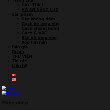
Trang chủ
GIỚI THIỆU
HỒ SƠ NĂNG LỰC
Sản phẩm
Sàn không dầm
Gạch bê tông nhẹ
Gạch chống nóng
Gạch G-VRO
Sàn bê tông nhẹ
Xốp tôn nền
Báo giá
Dự án
THƯ VIỆN
Tin tức
Liên hệ
Đăng nhập