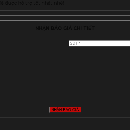
ể được hỗ trợ tốt nhất nhé!
NHẬN BÁO GIÁ CHI TIẾT