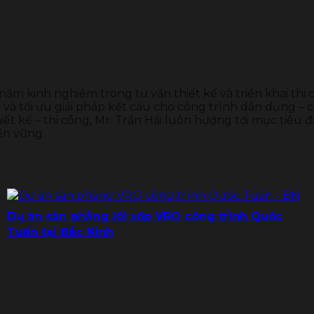
 năm kinh nghiệm trong tư vấn thiết kế và triển khai thi
và tối ưu giải pháp kết cấu cho công trình dân dụng – c
ết kế – thi công, Mr. Trần Hải luôn hướng tới mục tiêu đ
ền vững.
Dự án sàn phẳng lõi xốp VRO công trình Quốc
Tuấn tại Bắc Ninh