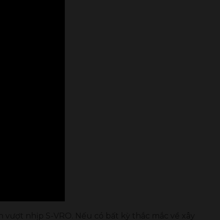
àn vượt nhịp S-VRO. Nếu có bất kỳ thắc mắc về xây