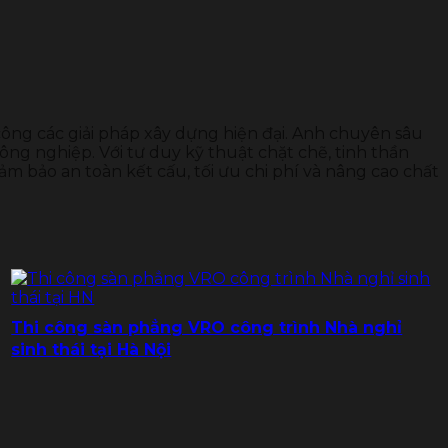
 công các giải pháp xây dựng hiện đại. Anh chuyên sâu
ông nghiệp. Với tư duy kỹ thuật chặt chẽ, tinh thần
ảm bảo an toàn kết cấu, tối ưu chi phí và nâng cao chất
Thi công sàn phẳng VRO công trình Nhà nghỉ
sinh thái tại Hà Nội