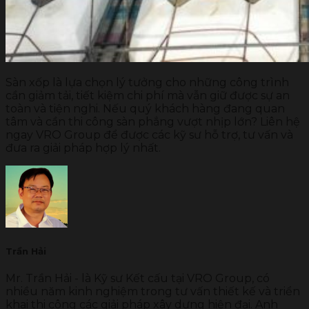
Sàn xốp là lựa chọn lý tưởng cho những công trình
cần giảm tải, tiết kiệm chi phí mà vẫn giữ được sự an
toàn và tiện nghi. Nếu quý khách hàng đang quan
tâm và cần thi công sàn phẳng vượt nhịp lớn? Liên hệ
ngay VRO Group để được các kỹ sư hỗ trợ, tư vấn và
đưa ra giải pháp hợp lý nhất.
Trần Hải
Mr. Trần Hải - là Kỹ sư Kết cấu tại VRO Group, có
nhiều năm kinh nghiệm trong tư vấn thiết kế và triển
khai thi công các giải pháp xây dựng hiện đại. Anh