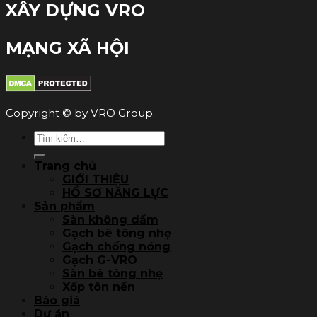
XÂY DỰNG VRO
MẠNG XÃ HỘI
Copyright © by VRO Group.
Tìm
kiếm:
Trang chủ
GIỚI THIỆU
HỒ SƠ NĂNG LỰC
Sản phẩm
Sàn không dầm
Gạch bê tông nhẹ
Gạch chống nóng
Gạch G-VRO
Sàn bê tông nhẹ
Xốp tôn nền
Báo giá
Dự án