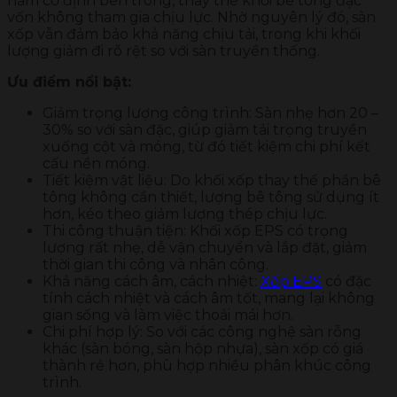
nằm cố định bên trong, thay thế khối bê tông đặc
vốn không tham gia chịu lực. Nhờ nguyên lý đó, sàn
xốp vẫn đảm bảo khả năng chịu tải, trong khi khối
lượng giảm đi rõ rệt so với sàn truyền thống.
Ưu điểm nổi bật:
Giảm trọng lượng công trình: Sàn nhẹ hơn 20 –
30% so với sàn đặc, giúp giảm tải trọng truyền
xuống cột và móng, từ đó tiết kiệm chi phí kết
cấu nền móng.
Tiết kiệm vật liệu: Do khối xốp thay thế phần bê
tông không cần thiết, lượng bê tông sử dụng ít
hơn, kéo theo giảm lượng thép chịu lực.
Thi công thuận tiện: Khối xốp EPS có trọng
lượng rất nhẹ, dễ vận chuyển và lắp đặt, giảm
thời gian thi công và nhân công.
Khả năng cách âm, cách nhiệt:
Xốp EPS
có đặc
tính cách nhiệt và cách âm tốt, mang lại không
gian sống và làm việc thoải mái hơn.
Chi phí hợp lý: So với các công nghệ sàn rỗng
khác (sàn bóng, sàn hộp nhựa), sàn xốp có giá
thành rẻ hơn, phù hợp nhiều phân khúc công
trình.