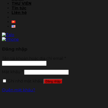
THƯ VIỆN
Tin tức
Liên hệ
Đăng nhập
Tên tài khoản hoặc địa chỉ email
*
Mật khẩu
*
Ghi nhớ mật khẩu
Đăng nhập
Quên mật khẩu?