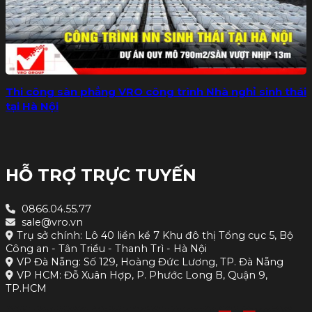
Thi công sàn phẳng VRO công trình Nhà nghỉ sinh thái
tại Hà Nội
HỖ TRỢ TRỰC TUYẾN
0866.04.55.77
sale@vro.vn
Trụ sở chính: Lô 40 liền kề 7 Khu đô thị Tổng cục 5, Bộ
Công an - Tân Triều - Thanh Trì - Hà Nội
VP Đà Nẵng: Số 129, Hoàng Đức Lương, TP. Đà Nẵng
VP HCM: Đỗ Xuân Hợp, P. Phước Long B, Quận 9,
TP.HCM