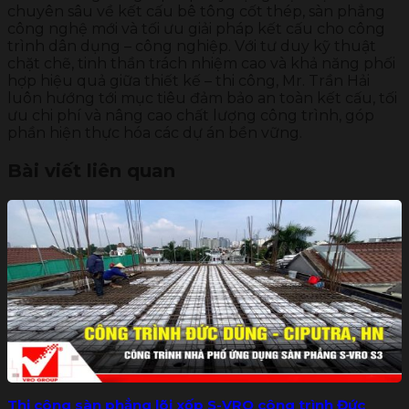
chuyên sâu về kết cấu bê tông cốt thép, sàn phẳng
công nghệ mới và tối ưu giải pháp kết cấu cho công
trình dân dụng – công nghiệp. Với tư duy kỹ thuật
chặt chẽ, tinh thần trách nhiệm cao và khả năng phối
hợp hiệu quả giữa thiết kế – thi công, Mr. Trần Hải
luôn hướng tới mục tiêu đảm bảo an toàn kết cấu, tối
ưu chi phí và nâng cao chất lượng công trình, góp
phần hiện thực hóa các dự án bền vững.
Bài viết liên quan
Thi công sàn phẳng lõi xốp S-VRO công trình Đức