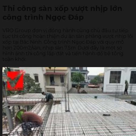
Thi công sàn xốp vượt nhịp lớn
công trình Ngọc Đáp
VRO Group đơn vị đồng hành cùng chủ đầu tư tiếp
tục thi công hoàn thiện dự án sàn phẳng vượt nhịp lõi
xốp tại Bắc Ninh. Công trình Ngọc Đáp với quy mô
hơn 200m2/sàn, nhịp sàn 7.5m. Dưới đây là một số
hình ảnh thi công lắp đặt và tiến hành đổ bê tông
toàn khối: