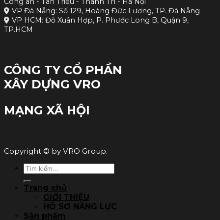
Công an - Tân Triều - Thanh Trì - Hà Nội
VP Đà Nẵng: Số 129, Hoàng Đức Lương, TP. Đà Nẵng
VP HCM: Đỗ Xuân Hợp, P. Phước Long B, Quận 9,
TP.HCM
CÔNG TY CỔ PHẦN
XÂY DỰNG VRO
MẠNG XÃ HỘI
Copyright © by VRO Group.
Tìm
kiếm:
Trang chủ
GIỚI THIỆU
HỒ SƠ NĂNG LỰC
Sản phẩm