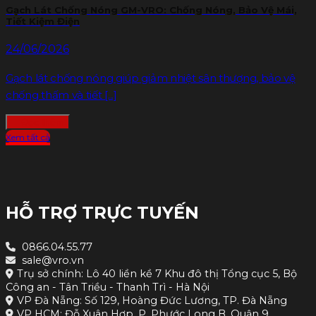
Gạch Lát Chống Nóng GM-VRO: Chống Nóng, Bảo Vệ Mái,
Tiết Kiệm Điện
24/06/2026
Gạch lát chống nóng giúp giảm nhiệt sân thượng, bảo vệ
chống thấm và tiết [...]
Đọc thêm
Xem tất cả
HỖ TRỢ TRỰC TUYẾN
0866.04.55.77
sale@vro.vn
Trụ sở chính: Lô 40 liền kề 7 Khu đô thị Tổng cục 5, Bộ
Công an - Tân Triều - Thanh Trì - Hà Nội
VP Đà Nẵng: Số 129, Hoàng Đức Lương, TP. Đà Nẵng
VP HCM: Đỗ Xuân Hợp, P. Phước Long B, Quận 9,