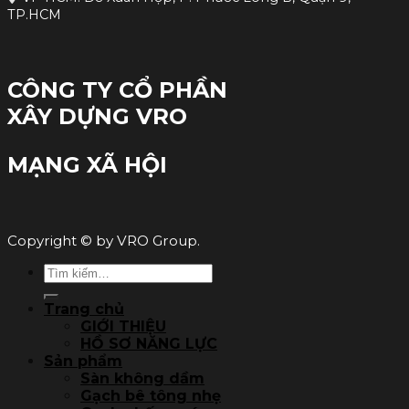
TP.HCM
CÔNG TY CỔ PHẦN
XÂY DỰNG VRO
MẠNG XÃ HỘI
Copyright © by VRO Group.
Tìm
kiếm:
Trang chủ
GIỚI THIỆU
HỒ SƠ NĂNG LỰC
Sản phẩm
Sàn không dầm
Gạch bê tông nhẹ