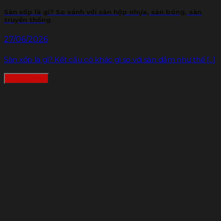
Sàn xốp là gì? So sánh với sàn hộp nhựa, sàn bóng, sàn
truyền thống
27/06/2026
Sàn xốp là gì? Kết cấu có khác gì so với sàn dầm như thế [...]
Đọc thêm