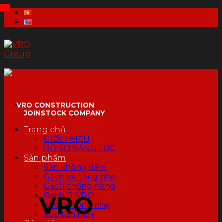
Skip
to
content
VRO CONSTRUCTION
JOINSTOCK COMPANY
Trang chủ
GIỚI THIỆU
HỒ SƠ NĂNG LỰC
Sản phẩm
Sàn không dầm
Gạch bê tông nhẹ
Gạch chống nóng
Gạch G-VRO
VRO
Sàn bê tông nhẹ
Xốp tôn nền