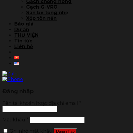
Gạch chống nóng
Gạch G-VRO
Sàn bê tông nhẹ
Xốp tôn nền
Báo giá
Dự án
THƯ VIỆN
Tin tức
Liên hệ
Đăng nhập
Tên tài khoản hoặc địa chỉ email
*
Mật khẩu
*
Ghi nhớ mật khẩu
Đăng nhập