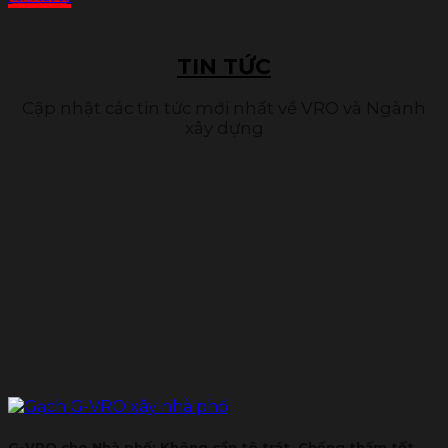
TIN TỨC
Cập nhật các tin tức mới nhất về VRO và Ngành
xây dựng
G-VRO cho Nhà phố: Không cần tô trát, Chống thấm tốt