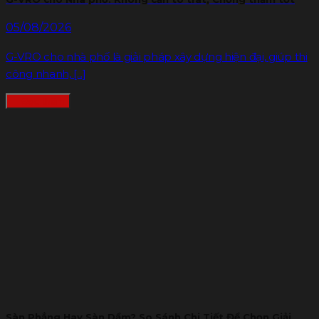
05/08/2026
G-VRO cho nhà phố là giải pháp xây dựng hiện đại, giúp thi
công nhanh, [...]
Đọc thêm
Sàn Phẳng Hay Sàn Dầm? So Sánh Chi Tiết Để Chọn Giải