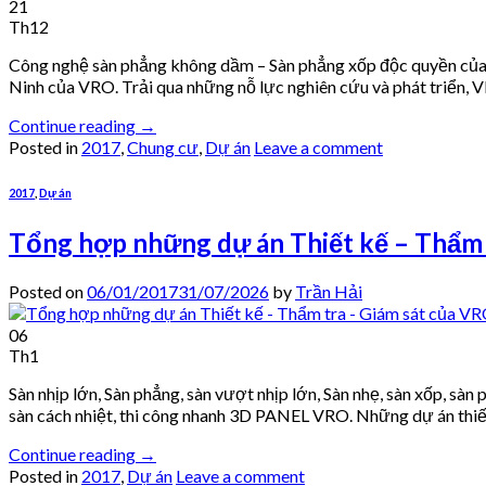
21
Th12
Công nghệ sàn phẳng không dầm – Sàn phẳng xốp độc quyền củ
Ninh của VRO. Trải qua những nỗ lực nghiên cứu và phát triển, 
Continue reading
→
Posted in
2017
,
Chung cư
,
Dự án
Leave a comment
2017
,
Dự án
Tổng hợp những dự án Thiết kế – Thẩm 
Posted on
06/01/2017
31/07/2026
by
Trần Hải
06
Th1
Sàn nhịp lớn, Sàn phẳng, sàn vượt nhịp lớn, Sàn nhẹ, sàn xốp, sà
sàn cách nhiệt, thi công nhanh 3D PANEL VRO. Những dự án thiế
Continue reading
→
Posted in
2017
,
Dự án
Leave a comment