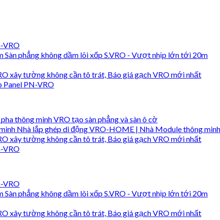
 G-VRO
Sàn phẳng không dầm lõi xốp S.VRO - Vượt nhịp lớn tới 20m
O xây tường không cần tô trát, Báo giá gạch VRO mới nhất
hép Panel PN-VRO
pha thông minh VRO tạo sàn phẳng và sàn ô cờ
Nhà lắp ghép di động VRO-HOME | Nhà Module thông min
O xây tường không cần tô trát, Báo giá gạch VRO mới nhất
 G-VRO
 G-VRO
Sàn phẳng không dầm lõi xốp S.VRO - Vượt nhịp lớn tới 20m
O xây tường không cần tô trát, Báo giá gạch VRO mới nhất