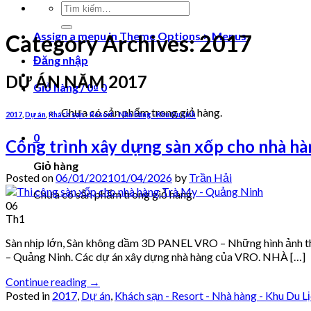
Tìm
kiếm:
Assign a menu in Theme Options > Menus
Category Archives:
2017
Đăng nhập
DỰ ÁN NĂM 2017
Giỏ hàng /
0
₫
0
Chưa có sản phẩm trong giỏ hàng.
2017
,
Dự án
,
Khách sạn - Resort - Nhà hàng - Khu Du Lịch
0
Công trình xây dựng sàn xốp cho nhà h
Giỏ hàng
Posted on
06/01/2021
01/04/2026
by
Trần Hải
Chưa có sản phẩm trong giỏ hàng.
06
Th1
Sàn nhịp lớn, Sàn không dầm 3D PANEL VRO – Những hình ảnh th
– Quảng Ninh. Các dự án xây dựng nhà hàng của VRO. NHÀ […]
Continue reading
→
Posted in
2017
,
Dự án
,
Khách sạn - Resort - Nhà hàng - Khu Du L