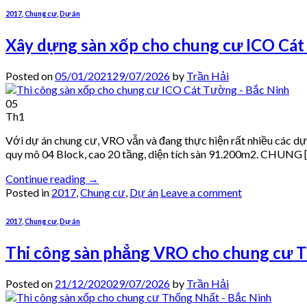
2017
,
Chung cư
,
Dự án
Xây dựng sàn xốp cho chung cư ICO Cát
Posted on
05/01/2021
29/07/2026
by
Trần Hải
05
Th1
Với dự án chung cư, VRO vẫn và đang thực hiện rất nhiều các d
quy mô 04 Block, cao 20 tầng, diện tích sàn 91.200m2. CHUNG 
Continue reading
→
Posted in
2017
,
Chung cư
,
Dự án
Leave a comment
2017
,
Chung cư
,
Dự án
Thi công sàn phẳng VRO cho chung cư 
Posted on
21/12/2020
29/07/2026
by
Trần Hải