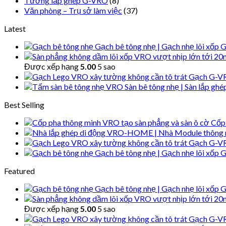
Tường lắp ghép G-VRO
(8)
Văn phòng – Trụ sở làm việc
(37)
Latest
Gạch bê tông nhẹ | Gạch nhẹ lõi xốp
Được xếp hạng
5.00
5 sao
Gạch G-VR
Sàn bê tông nhẹ | Sàn lắp g
Best Selling
Cốp 
Gạch G-VR
Gạch bê tông nhẹ | Gạch nhẹ lõi xốp
Featured
Gạch bê tông nhẹ | Gạch nhẹ lõi xốp
Được xếp hạng
5.00
5 sao
Gạch G-VR