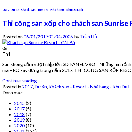
2017
,
Dự án
,
Khách sạn - Resort - Nhà hàng - Khu Du Lịch
Thi công sàn xốp cho chách sạn Sunrise 
Posted on
06/01/2017
02/04/2026
by
Trần Hải
06
Th1
Sàn không dầm vượt nhịp lớn 3D PANEL VRO – Những hình ảnh thi
mà VRO xây dựng trong năm 2017. THI CÔNG SÀN XỐP RESO
Continue reading
→
Posted in
2017
,
Dự án
,
Khách sạn - Resort - Nhà hàng - Khu Du L
Danh mục
2015
(2)
2017
(5)
2018
(7)
2019
(8)
2020
(10)
2021
(121)