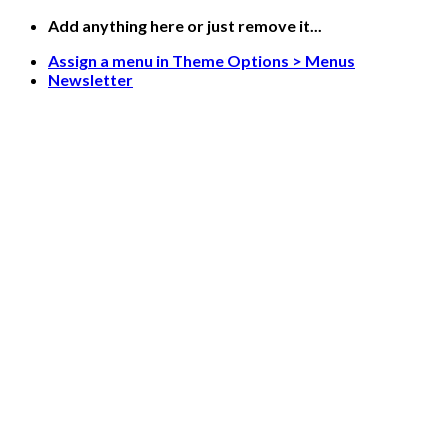
Skip
Add anything here or just remove it...
to
Assign a menu in Theme Options > Menus
content
Newsletter