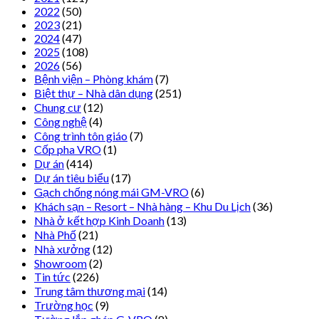
2022
(50)
2023
(21)
2024
(47)
2025
(108)
2026
(56)
Bệnh viện – Phòng khám
(7)
Biệt thự – Nhà dân dụng
(251)
Chung cư
(12)
Công nghệ
(4)
Công trình tôn giáo
(7)
Cốp pha VRO
(1)
Dự án
(414)
Dự án tiêu biểu
(17)
Gạch chống nóng mái GM-VRO
(6)
Khách sạn – Resort – Nhà hàng – Khu Du Lịch
(36)
Nhà ở kết hợp Kinh Doanh
(13)
Nhà Phố
(21)
Nhà xưởng
(12)
Showroom
(2)
Tin tức
(226)
Trung tâm thương mại
(14)
Trường học
(9)