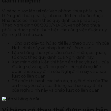
đảm nhiệm?
Vi bằng được lập tại các Văn phòng thừa phát lại cụ
thể người thừa phát lại phải có đủ tiêu chuẩn được
Nhà nước bổ nhiệm theo quy định của pháp luật.
Theo Nghị định 08/2020/NĐ-CP, văn phòng thừa
phát lại được phép thực hiện các công việc được quy
định cụ thể như sau:
Tống đạt giấy tờ, hồ sơ, tài liệu theo quy định của
Nghị định này và pháp luật có liên quan.
Lập vi bằng theo yêu cầu của cá nhân, cơ quan,
tổ chức theo quy định của Nghị định này.
Xác minh điều kiện thi hành án theo yêu cầu của
đương sự và người có quyền lợi, nghĩa vụ liên
quan theo quy định của Nghị định này và pháp
luật có liên quan.
Tổ chức thi hành các bản án, quyết định của Tòa
án theo yêu cầu của đương sự theo quy định
của Nghị định này và pháp luật có liên quan.
Vi bằng có thay thế được văn bản