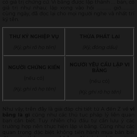
có giá trị chứng cứ. Vi bằng được lập thành …. bản, có
giá trị như nhau; lập xong vào hồi …………. giờ…………
cùng ngày, đã đọc lại cho mọi người nghe và nhất trí
ký tên.
THƯ KÝ NGHIỆP VỤ
THỪA PHÁT LẠI
(Ký, ghi rõ họ tên)
(Ký, đóng dấu)
NGƯỜI YÊU CẦU LẬP VI
NGƯỜI CHỨNG KIẾN
BẰNG
(nếu có)
(nếu có)
(Ký, ghi rõ họ tên)
(Ký, ghi rõ họ tên)
Như vậy, trên đây là giải đáp chi tiết từ A đến Z về
vi
bằng là gì
cũng như các thủ tục pháp lý liên quan
bạn cần biết. Tuy nhiên chủ đầu tư cần lưu ý các
trường hợp nên thực hiện lập vi bằng. Cũng như các
quan trọng đặc biệt không tiến hành mua bán bất