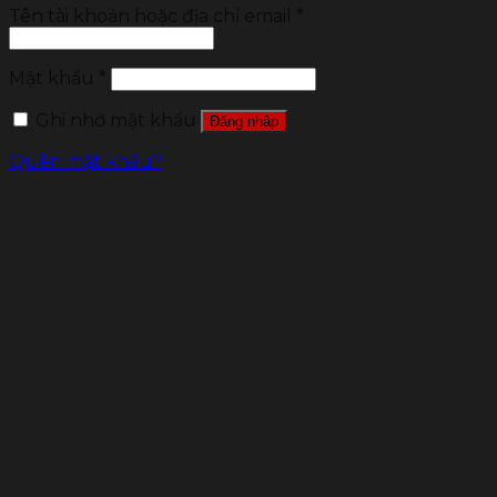
Tên tài khoản hoặc địa chỉ email
*
Mật khẩu
*
Ghi nhớ mật khẩu
Đăng nhập
Quên mật khẩu?