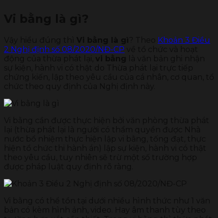
Vi bằng là gì?
Vậy hiểu đúng thì
Vi bằng là gì
? Theo
Khoản 3 Điều
2 Nghị định số 08/2020/NĐ-CP
về tổ chức và hoạt
động của thừa phát lại,
vi bằng
là văn bản ghi nhận
sự kiện, hành vi có thật do Thừa phát lại trực tiếp
chứng kiến, lập theo yêu cầu của cá nhân, cơ quan, tổ
chức theo quy định của Nghị định này.
Vi bằng cần được thực hiện bởi văn phòng thừa phát
lại (thừa phát lại là người có thẩm quyền được Nhà
nước bổ nhiệm thực hiện lập vi bằng, tống đạt, thực
hiện tổ chức thi hành án) lập sự kiện, hành vi có thật
theo yêu cầu, tuy nhiên sẽ trừ một số trường hợp
được pháp luật quy định rõ ràng.
Vi bằng có thể tồn tại dưới nhiều hình thức như 1 văn
bản có kèm hình ảnh, video. Hay âm thanh tùy theo