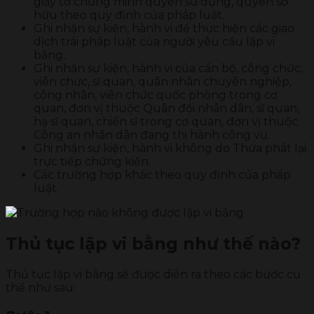
giấy tờ chứng minh quyền sử dụng, quyền sở
hữu theo quy định của pháp luật.
Ghi nhận sự kiện, hành vi để thực hiện các giao
dịch trái pháp luật của người yêu cầu lập vi
bằng.
Ghi nhận sự kiện, hành vi của cán bộ, công chức,
viên chức, sĩ quan, quân nhân chuyên nghiệp,
công nhân, viên chức quốc phòng trong cơ
quan, đơn vị thuộc Quân đội nhân dân, sĩ quan,
hạ sĩ quan, chiến sĩ trong cơ quan, đơn vị thuộc
Công an nhân dân đang thi hành công vụ.
Ghi nhận sự kiện, hành vi không do Thừa phát lại
trực tiếp chứng kiến.
Các trường hợp khác theo quy định của pháp
luật.
Thủ tục lập vi bằng như thế nào?
Thủ tục lập vi bằng sẽ được diễn ra theo các bước cụ
thể như sau: