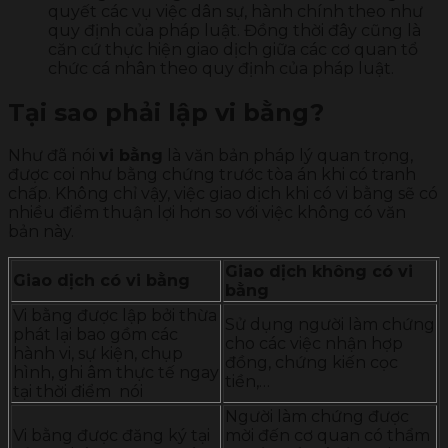
quyết các vụ việc dân sự, hành chính theo như
quy định của pháp luật. Đồng thời đây cũng là
căn cứ thực hiện giao dịch giữa các cơ quan tổ
chức cá nhân theo quy định của pháp luật.
Tại sao phải lập vi bằng?
Như đã nói
vi bằng
là văn bản pháp lý quan trọng,
được coi như bằng chứng trước tòa án khi có tranh
chấp. Không chỉ vậy, việc giao dịch khi có vi bằng sẽ có
nhiều điểm thuận lợi hơn so với việc không có văn
bản này.
Giao dịch không có vi
Giao dịch có vi bằng
bằng
Vi bằng được lập bởi thừa
Sử dụng người làm chứng
phát lại bao gồm các
cho các việc nhận hợp
hành vi, sự kiện, chụp
đồng, chứng kiến cọc
hình, ghi âm thực tế ngay
tiền,…
tại thời điểm nói
Người làm chứng được
Vi bằng được đăng ký tại
mời đến cơ quan có thẩm