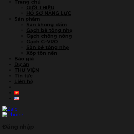
Trang chủ
GIỚI THIỆU
HỒ SƠ NĂNG LỰC
Sản phẩm
Sàn không dầm
Gạch bê tông nhẹ
Gạch chống nóng
Gạch G-VRO
Sàn bê tông nhẹ
Xốp tôn nền
Báo giá
Dự án
THƯ VIỆN
Tin tức
Liên hệ
Đăng nhập