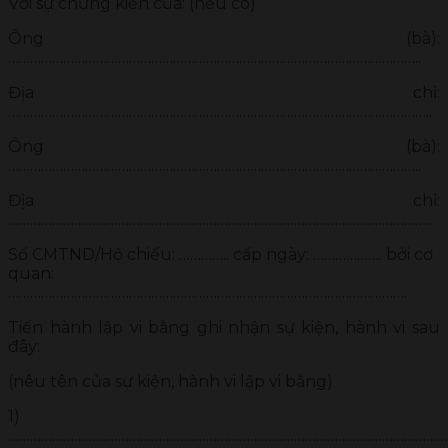
Với sự chứng kiến của: (nếu có)
Ông (bà):
…………………………………………………………………………………………………..
Địa chỉ:
……………………………………………………………………………………………………..
Ông (bà):
…………………………………………………………………………………………………..
Địa chỉ:
……………………………………………………………………………………………………..
Số CMTND/Hộ chiếu: ………….. cấp ngày: ………………. bởi cơ
quan:
……………………………………………………………………………………………….
Tiến hành lập vi bằng ghi nhận sự kiện, hành vi sau
đây:
(nêu tên của sự kiện, hành vi lập vi bằng)
1)
…………………………………………………………………………………………………………