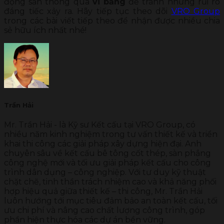
động sản thông qua
vi bằng
để tránh những rủi ro
đáng tiếc xảy ra. Hãy tiếp tục theo dõi
VRO Group
trong các bài viết tiếp theo để nhận được nhiều chia
sẻ hữu ích nhất nhé!
Trần Hải
Mr. Trần Hải - là Kỹ sư Kết cấu tại VRO Group, có
nhiều năm kinh nghiệm trong tư vấn thiết kế và triển
khai thi công các giải pháp xây dựng hiện đại. Anh
chuyên sâu về kết cấu bê tông cốt thép, sàn phẳng
công nghệ mới và tối ưu giải pháp kết cấu cho công
trình dân dụng – công nghiệp. Với tư duy kỹ thuật
chặt chẽ, tinh thần trách nhiệm cao và khả năng phối
hợp hiệu quả giữa thiết kế – thi công, Mr. Trần Hải
luôn hướng tới mục tiêu đảm bảo an toàn kết cấu, tối
ưu chi phí và nâng cao chất lượng công trình, góp
phần hiện thực hóa các dự án bền vững.