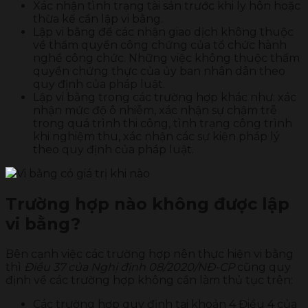
Xác nhận tình trạng tài sản trước khi ly hôn hoặc
thừa kế cần lập vi bằng.
Lập vi bằng để các nhận giao dịch không thuộc
về thẩm quyền công chứng của tổ chức hành
nghề công chức. Những việc không thuộc thẩm
quyền chứng thực của ủy ban nhân dân theo
quy định của pháp luật.
Lập vi bằng trong các trường hợp khác như: xác
nhận mức độ ô nhiễm, xác nhận sự chậm trễ
trong quá trình thi công, tình trạng công trình
khi nghiệm thu, xác nhận các sự kiện pháp lý
theo quy định của pháp luật.
Trường hợp nào không được lập
vi bằng?
Bên cạnh việc các trường hợp nên thực hiện vi bằng
thì
Điều 37 của Nghị định 08/2020/NĐ-CP
cũng quy
định về các trường hợp không cần làm thủ tục trên:
Các trường hợp quy định tại khoản 4 Điều 4 của