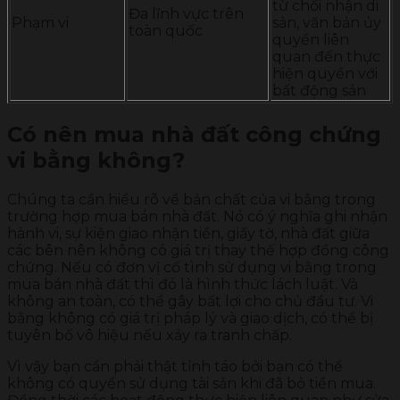
từ chối nhận di
Đa lĩnh vực trên
Phạm vi
sản, văn bản ủy
toàn quốc
quyền liên
quan đến thực
hiện quyền với
bất động sản
Có nên mua nhà đất công chứng
vi bằng không?
Chúng ta cần hiểu rõ về bản chất của vi bằng trong
trường hợp mua bán nhà đất. Nó có ý nghĩa ghi nhận
hành vi, sự kiện giao nhận tiền, giấy tờ, nhà đất giữa
các bên nên không có giá trị thay thế hợp đồng công
chứng. Nếu có đơn vị cố tình sử dụng vi bằng trong
mua bán nhà đất thì đó là hình thức lách luật. Và
không an toàn, có thể gây bất lợi cho chủ đầu tư. Vi
bằng không có giá trị pháp lý và giao dịch, có thể bị
tuyên bố vô hiệu nếu xảy ra tranh chấp.
Vì vậy bạn cần phải thật tỉnh táo bởi bạn có thể
không có quyền sử dụng tài sản khi đã bỏ tiền mua.