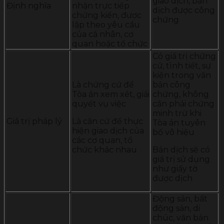
giao dịch, bản
Định nghĩa
nhận trực tiếp
dịch được công
chứng kiến, được
chứng
lập theo yêu cầu
của cá nhân, cơ
quan hoặc tổ chức
Có giá trị chứng
cứ, tình tiết, sự
kiện trong văn
Là chứng cứ để
bản công
Tòa án xem xét, giải
chứng, không
quyết vụ việc
cần phải chứng
minh trừ khi
Giá trị pháp lý
Là căn cứ để thực
Tòa án tuyên
hiện giao dịch của
bố vô hiệu
các cơ quan, tổ
chức khác nhau
Bản dịch sẽ có
giá trị sử dụng
như giấy tờ
được dịch
Động sản, bất
động sản, di
chúc, văn bản