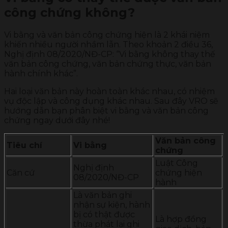
công chứng không?
Vi bằng và văn bản công chứng hiện là 2 khái niệm
khiến nhiều người nhầm lẫn. Theo khoản 2 điều 36,
Nghị định 08/2020/NĐ-CP: “Vi bằng không thay thế
văn bản công chứng, văn bản chứng thực, văn bản
hành chính khác”.
Hai loại văn bản này hoàn toàn khác nhau, có nhiệm
vụ độc lập và công dụng khác nhau. Sau đây VRO sẽ
hướng dẫn bạn phân biệt vi bằng và văn bản công
chứng ngay dưới đây nhé!
Văn bản công
Tiêu chí
Vi bằng
chứng
Luật Công
Nghị định
Căn cứ
chứng hiện
08/2020/NĐ-CP
hành
Là văn bản ghi
nhận sự kiện, hành
bị có thật được
Là hợp đồng
thừa phát lại ghi