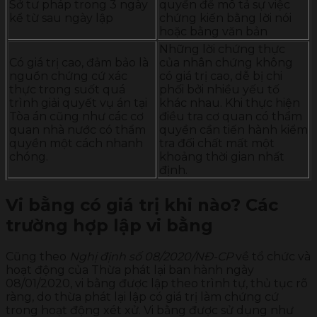
Sở tư pháp trong 3 ngày
quyền để mô tả sự việc
kể từ sau ngày lập
chứng kiến bằng lời nói
hoặc bằng văn bản
Những lời chứng thực
Có giá trị cao, đảm bảo là
của nhân chứng không
nguồn chứng cứ xác
có giá trị cao, dễ bị chi
thực trong suốt quá
phối bởi nhiều yếu tố
trình giải quyết vụ án tại
khác nhau. Khi thực hiện
Tòa án cũng như các cơ
điều tra cơ quan có thẩm
quan nhà nước có thẩm
quyền cần tiến hành kiểm
quyền một cách nhanh
tra đối chất mất một
chóng.
khoảng thời gian nhất
định.
Vi bằng có giá trị khi nào? Các
trường hợp lập vi bằng
Cũng theo
Nghị định số 08/2020/NĐ-CP
về tổ chức và
hoạt động của Thừa phát lại ban hành ngày
08/01/2020, vi bằng được lập theo trình tự, thủ tục rõ
ràng, do thừa phát lại lập có giá trị làm chứng cứ
trong hoạt động xét xử. Vi bằng được sử dụng như