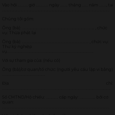
Vào hồi ……….. giờ …………. ngày …….. tháng …… năm …….., tại
……………………………………………………………………………………………………
Chúng tôi gồm:
Ông (bà): ………………………………………………………………….. , chức
vụ: Thừa phát lại
Ông (bà): …………………………………………………………….. , chức vụ:
Thư ký nghiệp
vụ………………………………………………………………………………..
Với sự tham gia của: (nếu có)
Ông (bà)/cơ quan/tổ chức: (người yêu cầu lập vi bằng)
……………………………………….
Địa chỉ:
……………………………………………………………………………………………………..
Số CMTND/Hộ chiếu: …………. cấp ngày: …………….. bởi cơ
quan:
……………………………………………………………………………………………………