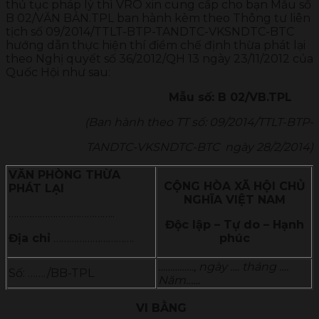
thủ tục pháp lý thì VRO xin cung cấp cho bạn Mẫu số
B 02/VĂN BẢN.TPL ban hành kèm theo Thông tư liên
tịch số 09/2014/TTLT-BTP-TANDTC-VKSNDTC-BTC
hướng dẫn thực hiện thí điểm chế định thừa phát lại
theo Nghị quyết số 36/2012/QH 13 ngày 23/11/2012 của
Quốc Hội như sau:
Mẫu số: B 02/VB.TPL
(Ban hành theo TT số: 09/2014/TTLT-BTP-
TANDTC-
VKSNDTC-BTC ngày 28/2/2014)
VĂN PHÒNG THỪA
CỘNG HÒA XÃ HỘI CHỦ
PHÁT LẠI
NGHĨA VIỆT NAM
…………………………………..
Độc lập – Tự do – Hạnh
Địa chỉ
………………………….
phúc
……………, ngày …. tháng ….
Số: ……./BB-TPL
Năm……
VI BẰNG