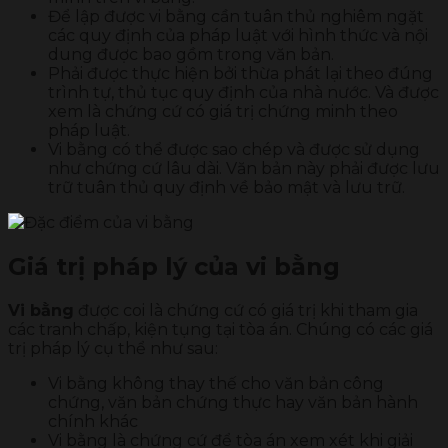
Để lập được vi bằng cần tuân thủ nghiêm ngặt
các quy định của pháp luật với hình thức và nội
dung được bao gồm trong văn bản.
Phải được thực hiện bởi thừa phát lại theo đúng
trình tự, thủ tục quy định của nhà nước. Và được
xem là chứng cứ có giá trị chứng minh theo
pháp luật.
Vi bằng có thể được sao chép và được sử dụng
như chứng cứ lâu dài. Văn bản này phải được lưu
trữ tuân thủ quy định về bảo mật và lưu trữ.
Giá trị pháp lý của vi bằng
Vi bằng
được coi là chứng cứ có giá trị khi tham gia
các tranh chấp, kiện tụng tại tòa án. Chúng có các giá
trị pháp lý cụ thể như sau:
Vi bằng không thay thế cho văn bản công
chứng, văn bản chứng thực hay văn bản hành
chính khác
Vi bằng là chứng cứ để tòa án xem xét khi giải