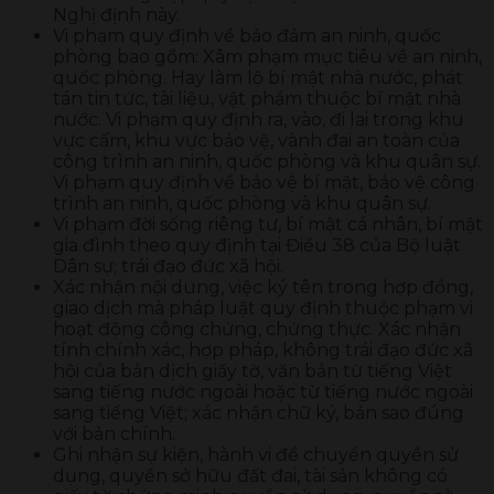
Nghị định này.
Vi phạm quy định về bảo đảm an ninh, quốc
phòng bao gồm: Xâm phạm mục tiêu về an ninh,
quốc phòng. Hay làm lộ bí mật nhà nước, phát
tán tin tức, tài liệu, vật phẩm thuộc bí mật nhà
nước. Vi phạm quy định ra, vào, đi lai trong khu
vực cấm, khu vực bảo vệ, vành đai an toàn của
công trình an ninh, quốc phòng và khu quân sự.
Vi phạm quy định về bảo vệ bí mật, bảo vệ công
trình an ninh, quốc phòng và khu quân sự.
Vi phạm đời sống riêng tư, bí mật cá nhân, bí mật
gia đình theo quy định tại Điều 38 của Bộ luật
Dân sự; trái đạo đức xã hội.
Xác nhận nội dung, việc ký tên trong hợp đồng,
giao dịch mà pháp luật quy định thuộc phạm vi
hoạt động công chứng, chứng thực. Xác nhận
tính chính xác, hợp pháp, không trái đạo đức xã
hội của bản dịch giấy tờ, văn bản từ tiếng Việt
sang tiếng nước ngoài hoặc từ tiếng nước ngoài
sang tiếng Việt; xác nhận chữ ký, bản sao đúng
với bản chính.
Ghi nhận sự kiện, hành vi để chuyển quyền sử
dụng, quyền sở hữu đất đai, tài sản không có