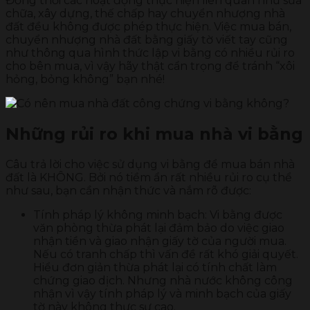
Đồng thời các hoạt động thực hiện liên quan như sửa
chữa, xây dựng, thế chấp hay chuyển nhượng nhà
đất đều không được phép thực hiện. Việc mua bán,
chuyển nhượng nhà đất bằng giấy tờ viết tay cũng
như thông qua hình thức lập vi bằng có nhiều rủi ro
cho bên mua, vì vậy hãy thật cẩn trọng để tránh “xôi
hỏng, bỏng không” bạn nhé!
Những rủi ro khi mua nhà vi bằng
Câu trả lời cho việc sử dụng vi bằng để mua bán nhà
đất là KHÔNG. Bởi nó tiềm ẩn rất nhiều rủi ro cụ thể
như sau, bạn cần nhận thức và nắm rõ được:
Tính pháp lý không minh bạch: Vi bằng được
văn phòng thừa phát lại đảm bảo do việc giao
nhận tiền và giao nhận giấy tờ của người mua.
Nếu có tranh chấp thì vấn đề rất khó giải quyết.
Hiểu đơn giản thừa phát lại có tính chất làm
chứng giao dịch. Nhưng nhà nước không công
nhận vì vậy tính pháp lý và minh bạch của giấy
tờ này không thực sự cao.