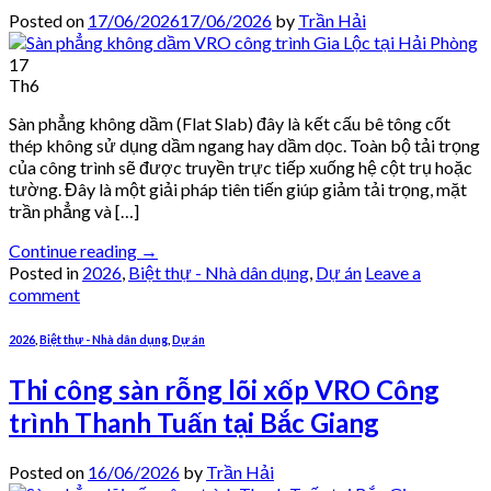
Posted on
17/06/2026
17/06/2026
by
Trần Hải
17
Th6
Sàn phẳng không dầm (Flat Slab) đây là kết cấu bê tông cốt
thép không sử dụng dầm ngang hay dầm dọc. Toàn bộ tải trọng
của công trình sẽ được truyền trực tiếp xuống hệ cột trụ hoặc
tường. Đây là một giải pháp tiên tiến giúp giảm tải trọng, mặt
trần phẳng và […]
Continue reading
→
Posted in
2026
,
Biệt thự - Nhà dân dụng
,
Dự án
Leave a
comment
2026
,
Biệt thự - Nhà dân dụng
,
Dự án
Thi công sàn rỗng lõi xốp VRO Công
trình Thanh Tuấn tại Bắc Giang
Posted on
16/06/2026
by
Trần Hải