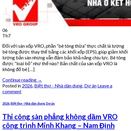
06
Th7
Đối với sàn xốp VRO, phần “bê tông thừa” thực chất là lượng
bê tông được thay thế bằng các khối xốp (EPS), giúp giảm khối
lượng bản sàn nhưng vẫn đảm bảo khả năng chịu lực. Bê tông
được “loại bỏ” như thế nào? Bản chất của sàn xốp VRO là
không đổ bê […]
Continue reading
→
Posted in
2026
,
Biệt thự - Nhà dân dụng
,
Dự án
Leave a
comment
2026
,
Biệt thự - Nhà dân dụng
,
Dự án
Thi công sàn phẳng không dầm VRO
công trình Minh Khang – Nam Định