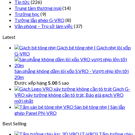
Tin tức
(226)
Trung tâm thương mại
(14)
Trường học
(9)
Tường lắp ghép G-VRO
(8)
Văn phòng – Trụ sở làm việc
(37)
Latest
Gạch bê tông nhẹ | Gạch nhẹ lõi xốp
G-VRO
Sàn phẳng không dầm lõi xốp S.VRO - Vượt nhịp lớn tới
20m
Được xếp hạng
5.00
5 sao
Gạch G-
VRO xây tường không cần tô trát, Báo giá gạch VRO
mới nhất
Sàn bê tông nhẹ | Sàn lắp
ghép Panel PN-VRO
Best Selling
Tấm tường chịu