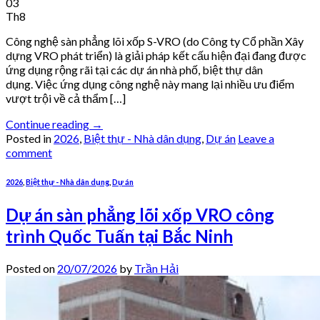
03
Th8
Công nghệ sàn phẳng lõi xốp S-VRO (do Công ty Cổ phần Xây
dựng VRO phát triển) là giải pháp kết cấu hiện đại đang được
ứng dụng rộng rãi tại các dự án nhà phố, biệt thự dân
dụng. Việc ứng dụng công nghệ này mang lại nhiều ưu điểm
vượt trội về cả thẩm […]
Continue reading
→
Posted in
2026
,
Biệt thự - Nhà dân dụng
,
Dự án
Leave a
comment
2026
,
Biệt thự - Nhà dân dụng
,
Dự án
Dự án sàn phẳng lõi xốp VRO công
trình Quốc Tuấn tại Bắc Ninh
Posted on
20/07/2026
by
Trần Hải