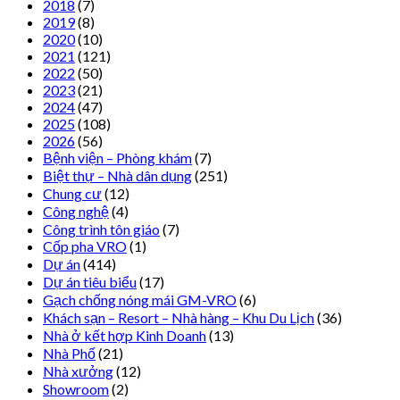
2018
(7)
2019
(8)
2020
(10)
2021
(121)
2022
(50)
2023
(21)
2024
(47)
2025
(108)
2026
(56)
Bệnh viện – Phòng khám
(7)
Biệt thự – Nhà dân dụng
(251)
Chung cư
(12)
Công nghệ
(4)
Công trình tôn giáo
(7)
Cốp pha VRO
(1)
Dự án
(414)
Dự án tiêu biểu
(17)
Gạch chống nóng mái GM-VRO
(6)
Khách sạn – Resort – Nhà hàng – Khu Du Lịch
(36)
Nhà ở kết hợp Kinh Doanh
(13)
Nhà Phố
(21)
Nhà xưởng
(12)
Showroom
(2)