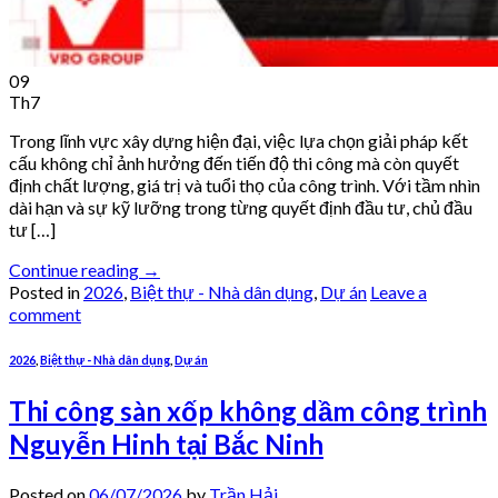
09
Th7
Trong lĩnh vực xây dựng hiện đại, việc lựa chọn giải pháp kết
cấu không chỉ ảnh hưởng đến tiến độ thi công mà còn quyết
định chất lượng, giá trị và tuổi thọ của công trình. Với tầm nhìn
dài hạn và sự kỹ lưỡng trong từng quyết định đầu tư, chủ đầu
tư […]
Continue reading
→
Posted in
2026
,
Biệt thự - Nhà dân dụng
,
Dự án
Leave a
comment
2026
,
Biệt thự - Nhà dân dụng
,
Dự án
Thi công sàn xốp không dầm công trình
Nguyễn Hinh tại Bắc Ninh
Posted on
06/07/2026
by
Trần Hải