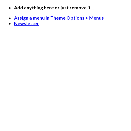
Skip
Add anything here or just remove it...
to
Assign a menu in Theme Options > Menus
content
Newsletter