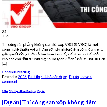
23
Th6
Thi công sàn phẳng không dầm lõi xốp VRO (S-VRO) là một
công nghệ thuần Việt nhưng sở hữu nhiều điểm cộng đáng giá,
giải quyết đồng thời cả bài toán kinh tế, kiến trúc và tiến độ
cho các chủ đầu tư. Nhưng đâu là lý do để chủ đầu tư lại ưu tiên
[…]
Continue reading
→
Posted in
2026
,
Biệt thự - Nhà dân dụng
,
Dự án
Leave a
comment
2026
,
Biệt thự - Nhà dân dụng
,
Dự án
[Dự án] Thi công sàn xốp không dầm