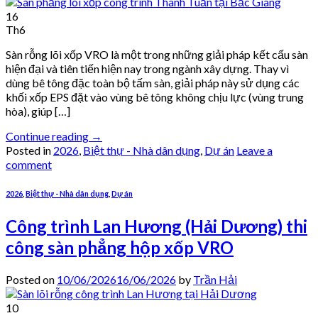
16
Th6
Sàn rỗng lõi xốp VRO là một trong những giải pháp kết cấu sàn
hiện đại và tiên tiến hiện nay trong ngành xây dựng. Thay vì
dùng bê tông đặc toàn bộ tấm sàn, giải pháp này sử dụng các
khối xốp EPS đặt vào vùng bê tông không chịu lực (vùng trung
hòa), giúp […]
Continue reading
→
Posted in
2026
,
Biệt thự - Nhà dân dụng
,
Dự án
Leave a
comment
2026
,
Biệt thự - Nhà dân dụng
,
Dự án
Công trình Lan Hương (Hải Dương) thi
công sàn phẳng hộp xốp VRO
Posted on
10/06/2026
16/06/2026
by
Trần Hải
10