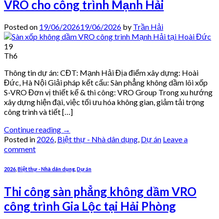
VRO cho công trình Mạnh Hải
Posted on
19/06/2026
19/06/2026
by
Trần Hải
19
Th6
Thông tin dự án: CĐT: Mạnh Hải Địa điểm xây dựng: Hoài
Đức, Hà Nội Giải pháp kết cấu: Sàn phẳng không dầm lõi xốp
S-VRO Đơn vị thiết kế & thi công: VRO Group Trong xu hướng
xây dựng hiện đại, việc tối ưu hóa không gian, giảm tải trọng
công trình và tiết […]
Continue reading
→
Posted in
2026
,
Biệt thự - Nhà dân dụng
,
Dự án
Leave a
comment
2026
,
Biệt thự - Nhà dân dụng
,
Dự án
Thi công sàn phẳng không dầm VRO
công trình Gia Lộc tại Hải Phòng