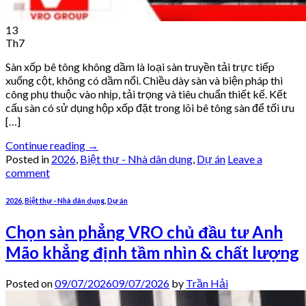
13
Th7
Sàn xốp bê tông không dầm là loại sàn truyền tải trực tiếp
xuống cột, không có dầm nổi. Chiều dày sàn và biện pháp thi
công phụ thuộc vào nhịp, tải trọng và tiêu chuẩn thiết kế. Kết
cấu sàn có sử dụng hộp xốp đặt trong lõi bê tông sàn để tối ưu
[…]
Continue reading
→
Posted in
2026
,
Biệt thự - Nhà dân dụng
,
Dự án
Leave a
comment
2026
,
Biệt thự - Nhà dân dụng
,
Dự án
Chọn sàn phẳng VRO chủ đầu tư Anh
Mão khẳng định tầm nhìn & chất lượng
Posted on
09/07/2026
09/07/2026
by
Trần Hải