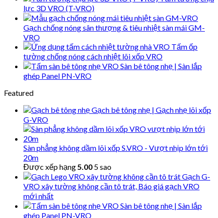
lực 3D VRO (T-VRO)
Gạch chống nóng sân thượng & tiêu nhiệt sàn mái GM-
VRO
Tấm ốp
tường chống nóng cách nhiệt lõi xốp VRO
Sàn bê tông nhẹ | Sàn lắp
ghép Panel PN-VRO
Featured
Gạch bê tông nhẹ | Gạch nhẹ lõi xốp
G-VRO
Sàn phẳng không dầm lõi xốp S.VRO - Vượt nhịp lớn tới
20m
Được xếp hạng
5.00
5 sao
Gạch G-
VRO xây tường không cần tô trát, Báo giá gạch VRO
mới nhất
Sàn bê tông nhẹ | Sàn lắp
ghép Panel PN-VRO