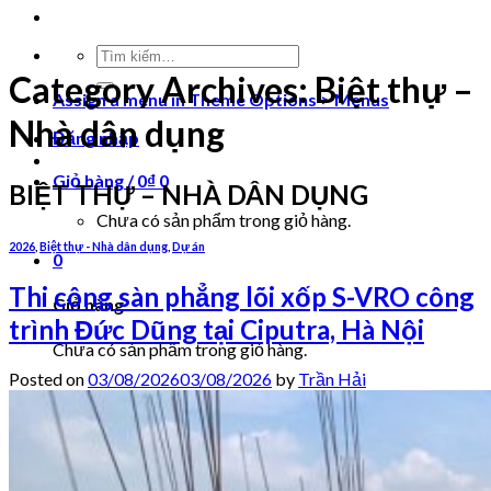
Tìm
kiếm:
Category Archives:
Biệt thự –
Assign a menu in Theme Options > Menus
Nhà dân dụng
Đăng nhập
Giỏ hàng /
0
₫
0
BIỆT THỰ – NHÀ DÂN DỤNG
Chưa có sản phẩm trong giỏ hàng.
2026
,
Biệt thự - Nhà dân dụng
,
Dự án
0
Thi công sàn phẳng lõi xốp S-VRO công
Giỏ hàng
trình Đức Dũng tại Ciputra, Hà Nội
Chưa có sản phẩm trong giỏ hàng.
Posted on
03/08/2026
03/08/2026
by
Trần Hải