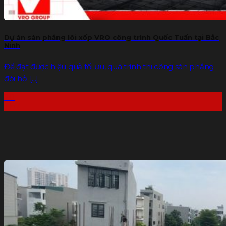
Dự án sàn phẳng lõi xốp VRO công trình Quốc Tuấn tại Bắc
Ninh
Để đạt được hiệu quả tối ưu, quá trình thi công sàn phẳng
đòi hỏi [...]
20
Th7