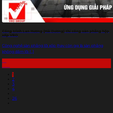
Công trình Lan Hương (Hải Dương) thi công sàn phẳng hộp
xốp VRO
Công nghệ sàn phẳng lõi xốp (hay còn gọi là sàn phẳng
không dầm lõi [...]
10
Th6
1
2
3
4
…
26