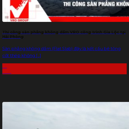
Thi công sàn phẳng không dầm VRO công trình Gia Lộc tại
Hải Phòng
Sàn phẳng không dầm (Flat Slab) đây là kết cấu bê tông
cốt thép không [...]
17
Th6