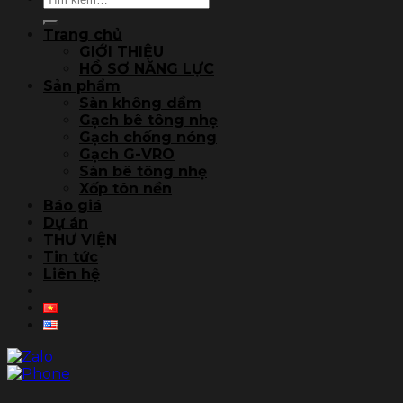
kiếm:
Trang chủ
GIỚI THIỆU
HỒ SƠ NĂNG LỰC
Sản phẩm
Sàn không dầm
Gạch bê tông nhẹ
Gạch chống nóng
Gạch G-VRO
Sàn bê tông nhẹ
Xốp tôn nền
Báo giá
Dự án
THƯ VIỆN
Tin tức
Liên hệ