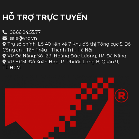
HỖ TRỢ TRỰC TUYẾN
0866.04.55.77
sale@vro.vn
Trụ sở chính: Lô 40 liền kề 7 Khu đô thị Tổng cục 5, Bộ
Công an - Tân Triều - Thanh Trì - Hà Nội
VP Đà Nẵng: Số 129, Hoàng Đức Lương, TP. Đà Nẵng
VP HCM: Đỗ Xuân Hợp, P. Phước Long B, Quận 9,
TP.HCM