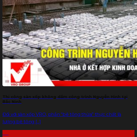
Thi công sàn xốp không dầm công trình Nguyễn Hinh tại
Bắc Ninh
Đối với sàn xốp VRO, phần “bê tông thừa” thực chất là
lượng bê tông [...]
06