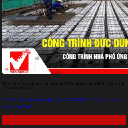
Gạch G-VRO
Sàn bê tông nhẹ
Xốp tôn nền
Báo giá
Dự án
THƯ VIỆN
Tin tức
Liên hệ
Tìm
kiếm:
Thi công sàn phẳng lõi xốp S-VRO công trình Đức Dũng tại
Ciputra, Hà Nội
Công nghệ sàn phẳng lõi xốp S-VRO (do Công ty Cổ phần
Xây dựng VRO [...]
03
Th8